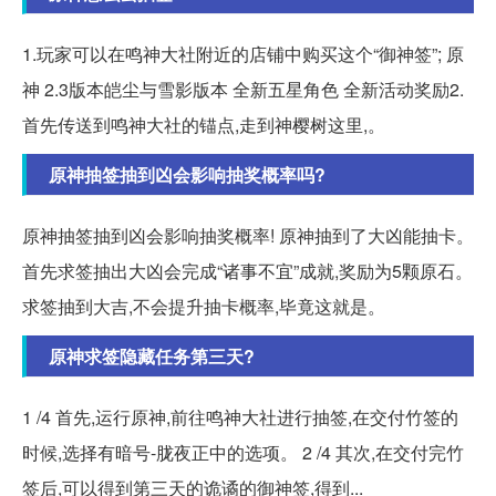
1.玩家可以在鸣神大社附近的店铺中购买这个“御神签”; 原
神 2.3版本皑尘与雪影版本 全新五星角色 全新活动奖励2.
首先传送到鸣神大社的锚点,走到神樱树这里,。
原神抽签抽到凶会影响抽奖概率吗?
原神抽签抽到凶会影响抽奖概率! 原神抽到了大凶能抽卡。
首先求签抽出大凶会完成“诸事不宜”成就,奖励为5颗原石。
求签抽到大吉,不会提升抽卡概率,毕竟这就是。
原神求签隐藏任务第三天?
1 /4 首先,运行原神,前往鸣神大社进行抽签,在交付竹签的
时候,选择有暗号-胧夜正中的选项。 2 /4 其次,在交付完竹
签后,可以得到第三天的诡谲的御神签,得到...