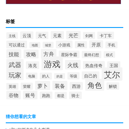
标签
光芒
元素
云顶
元气
卡丁车
剑网
主线
开原
可以通过
小游戏
属性
手机
城堡
地图
方舟
技能
攻略
星际争霸
最终幻想
模式
游戏
武器
火线
热血传奇
洛克
王国
艾尔
玩家
自己的
等级
电脑
的人
的是
角色
萝卜
装备
西游
解锁
荣耀
英雄
谷物
账号
跑跑
骑士
都是
猜你想看的文章