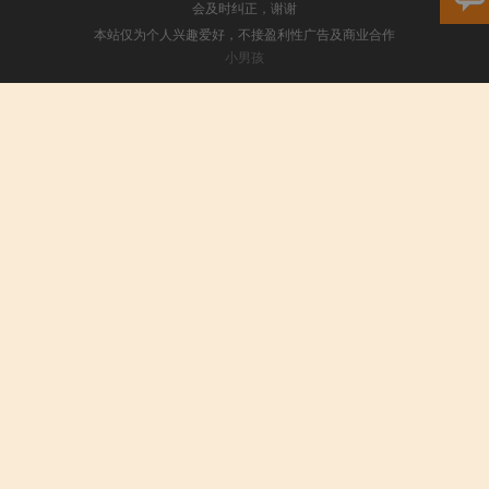
会及时纠正，谢谢
本站仅为个人兴趣爱好，不接盈利性广告及商业合作
小男孩