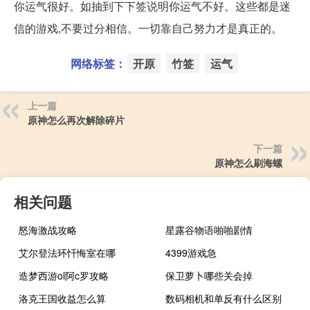
你运气很好。如抽到下下签说明你运气不好。这些都是迷
信的游戏,不要过分相信。一切靠自己努力才是真正的。
网络标签：
开原
竹签
运气
上一篇
原神怎么再次解除碎片
下一篇
原神怎么刷海螺
相关问题
怒海激战攻略
星露谷物语啪啪剧情
艾尔登法环忏悔室在哪
4399游戏急
造梦西游ol阿c罗攻略
保卫萝卜哪些关会掉
洛克王国收益怎么算
数码相机和单反有什么区别