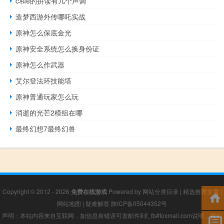
c和e的拼读有几个声调
造梦西游外传哪吒实战
原神怎么保底金光
原神安全系统怎么换身份证
原神怎么作武器
艾尔登法环技能塔
原神普通玩家怎么玩
消逝的光芒2模组在哪
最终幻想7最终幻兽
Copyright © 2012 - 2026
免费在线游戏
Powered by
网站分类目录
|
精选推荐文章
|
网站地图
|
疑难解答
陕ICP备05044352号
声明：本站内容来自互联网，如信息有错误可发邮件到f_fb#foxmail.com说明，我们