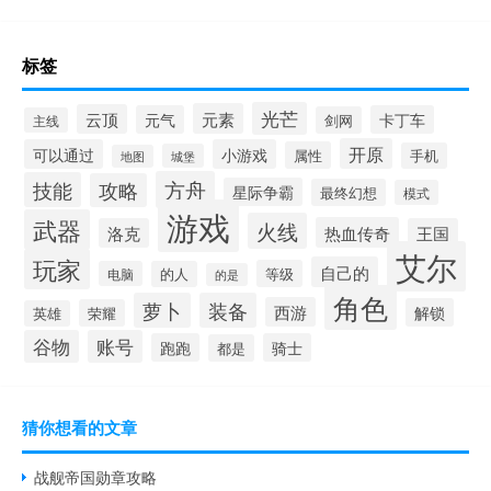
标签
光芒
元素
云顶
元气
卡丁车
剑网
主线
开原
可以通过
小游戏
属性
手机
城堡
地图
方舟
技能
攻略
星际争霸
最终幻想
模式
游戏
武器
火线
热血传奇
洛克
王国
艾尔
玩家
自己的
等级
电脑
的人
的是
角色
萝卜
装备
西游
解锁
荣耀
英雄
谷物
账号
跑跑
骑士
都是
猜你想看的文章
战舰帝国勋章攻略