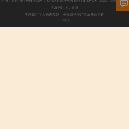
声明：本站内容来自互联网，如信息有错误可发邮件到f_fb#foxmail.com说明，我们
会及时纠正，谢谢
本站仅为个人兴趣爱好，不接盈利性广告及商业合作
小男孩