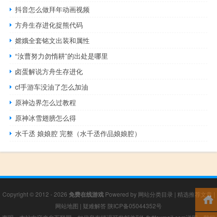
抖音怎么做拜年动画视频
方舟生存进化捉熊代码
嫦娥全套铭文出装和属性
“汝曹努力勿惰耕”的出处是哪里
卤蛋解说方舟生存进化
cf手游车没油了怎么加油
原神边界怎么过教程
原神冰雪翅膀怎么得
水千丞 娘娘腔 完整（水千丞作品娘娘腔）
Copyright © 2012 - 2026
免费在线游戏
Powered by
网站分类目录
|
精选推荐文章
|
网站地图
|
疑难解答
陕ICP备05044352号