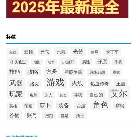
标签
光芒
元素
云顶
元气
卡丁车
剑网
主线
开原
可以通过
小游戏
属性
手机
城堡
地图
方舟
技能
攻略
星际争霸
最终幻想
模式
游戏
武器
火线
热血传奇
洛克
王国
艾尔
玩家
自己的
等级
电脑
的人
的是
角色
萝卜
装备
西游
解锁
荣耀
英雄
谷物
账号
跑跑
骑士
都是