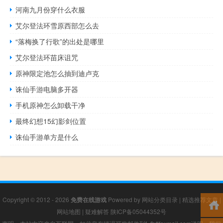
河南九月份穿什么衣服
艾尔登法环雪原西部怎么去
“落梅换了行歌”的出处是哪里
艾尔登法环苗床诅咒
原神限定池怎么抽到迪卢克
诛仙手游电脑多开器
手机原神怎么卸载干净
最终幻想15幻影剑位置
诛仙手游单方是什么
Copyright © 2012 - 2026
免费在线游戏
Powered by
网站分类目录
|
精选推荐文章
|
网站地图
|
疑难解答
陕ICP备05044352号