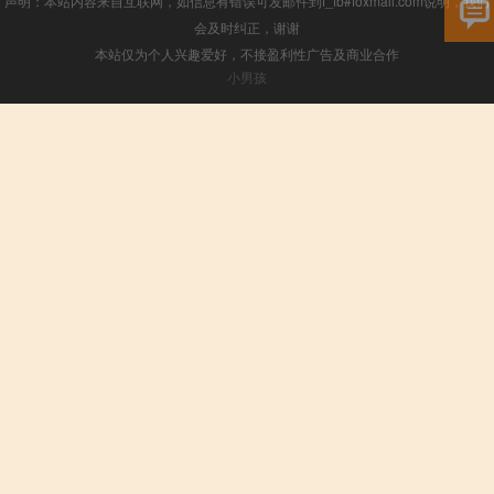
声明：本站内容来自互联网，如信息有错误可发邮件到f_fb#foxmail.com说明，我们
会及时纠正，谢谢
本站仅为个人兴趣爱好，不接盈利性广告及商业合作
小男孩