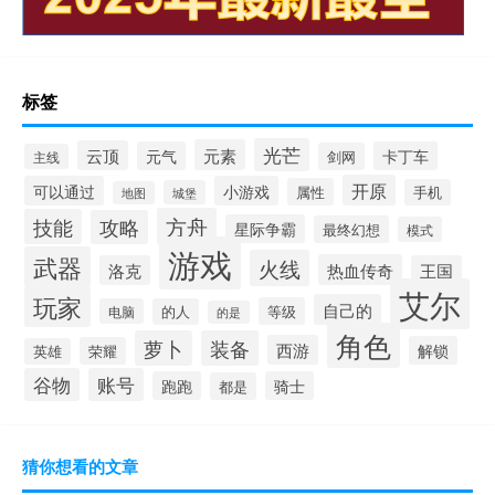
标签
光芒
元素
云顶
元气
卡丁车
剑网
主线
开原
可以通过
小游戏
属性
手机
城堡
地图
方舟
技能
攻略
星际争霸
最终幻想
模式
游戏
武器
火线
热血传奇
洛克
王国
艾尔
玩家
自己的
等级
电脑
的人
的是
角色
萝卜
装备
西游
解锁
荣耀
英雄
谷物
账号
跑跑
骑士
都是
猜你想看的文章