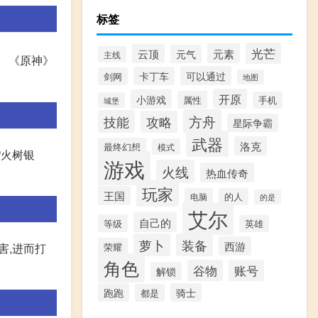
标签
光芒
元素
云顶
元气
主线
。 《原神》
可以通过
卡丁车
剑网
地图
开原
小游戏
属性
手机
城堡
方舟
技能
攻略
星际争霸
武器
洛克
最终幻想
模式
“火树银
游戏
火线
热血传奇
玩家
王国
电脑
的人
的是
艾尔
自己的
等级
英雄
萝卜
装备
西游
荣耀
害,进而打
角色
谷物
账号
解锁
跑跑
骑士
都是