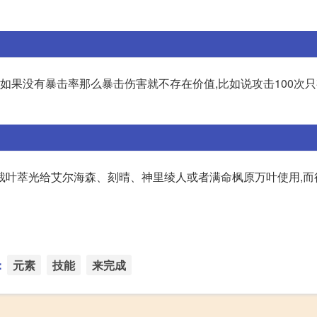
如果没有暴击率那么暴击伤害就不存在价值,比如说攻击100次只
裁叶萃光给艾尔海森、刻晴、神里绫人或者满命枫原万叶使用,而
：
元素
技能
来完成