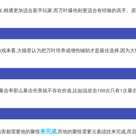
,精通更加适合新手玩家,而万叶爆伤则更适合有经验的高手。原
游戏来看,大猫君认为把万叶培养成增伤辅助才是最佳选择,因为大
暴击率那么暴击伤害就不存在价值,比如说攻击100次只有1次暴击
来完成
伤害都需要他的聚怪
,而他的聚怪需要元素战技来完成,而