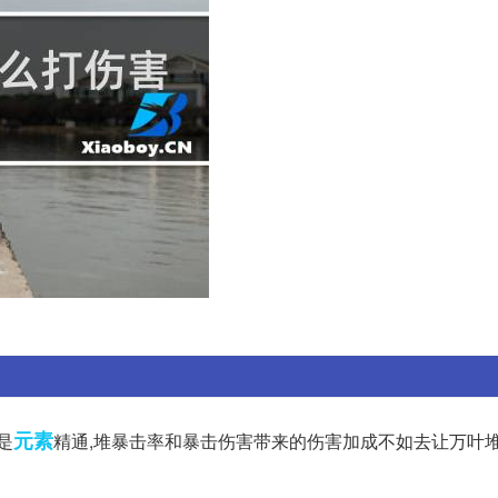
元素
是
精通,堆暴击率和暴击伤害带来的伤害加成不如去让万叶