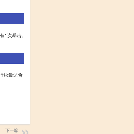
有1次暴击,
行秋最适合
下一篇