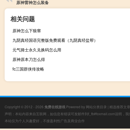
原神雷神怎么装备
相关问题
原神怎么下狼窜
九阴真经国语完整版免费观看（九阴真经盐帮）
元气骑士永久兑换码怎么用
原神原本刀怎么得
fc三国群侠传攻略
Copyright © 2012 - 2026
免费在线游戏
Powered by
网站分类目录
|
精选推荐文
声明：本站内容来自互联网，如信息有错误可发邮件到f_fb#foxmail.com说明
本站仅为个人兴趣爱好，不接盈利性广告及商业合作