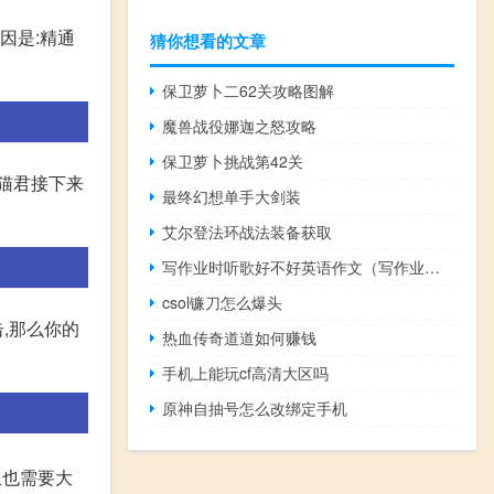
因是:精通
猜你想看的文章
保卫萝卜二62关攻略图解
魔兽战役娜迦之怒攻略
保卫萝卜挑战第42关
猫君接下来
最终幻想单手大剑装
艾尔登法环战法装备获取
写作业时听歌好不好英语作文（写作业时听歌好不好）
csol镰刀怎么爆头
,那么你的
热血传奇道道如何赚钱
手机上能玩cf高清大区吗
原神自抽号怎么改绑定手机
且也需要大