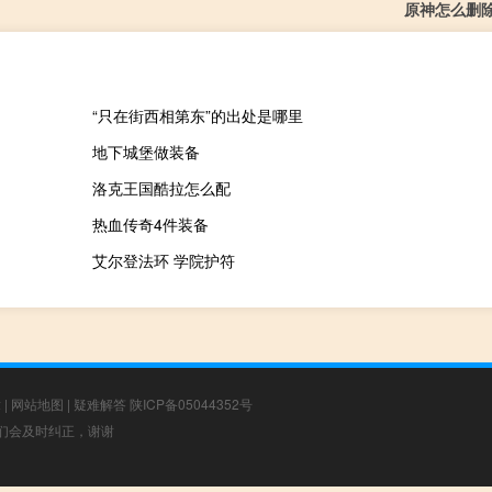
原神怎么删
“只在街西相第东”的出处是哪里
地下城堡做装备
洛克王国酷拉怎么配
热血传奇4件装备
艾尔登法环 学院护符
章
|
网站地图
|
疑难解答
陕ICP备05044352号
，我们会及时纠正，谢谢