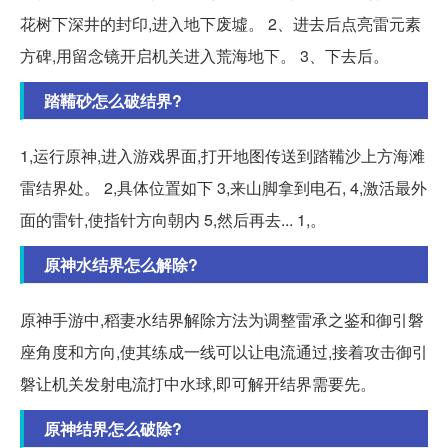
花树下深井的封印,进入地下废墟。 2、进去后点亮雷元素
方碑,用留念镜开启机关进入荒海地下。 3、下去后。
踏鞴砂怎么破结界?
1,运行原神,进入游戏界面,打开地图传送到踏鞴沙上方海滩
雷结界处。 2,具体位置如下 3,来山脚拿到电石, 4,激活最外
面的雷针,使指针方向朝内 5,然后再去... 1,。
原神水结界怎么解除?
原神手游中,稻妻水结界解除方法为调整雷承之鉴和御引磐
座角度和方向,使其练成一线可以让电流通过,接着攻击御引
磐让机关发射电流打中水球,即可解开结界需要先。
原神结界怎么破除?