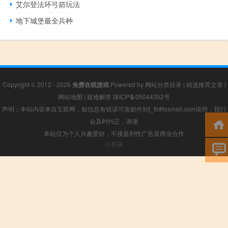
艾尔登法环弓箭玩法
地下城堡最全兵种
Copyright © 2012 - 2026
免费在线游戏
Powered by
网站分类目录
|
精选推荐文章
|
网站地图
|
疑难解答
陕ICP备05044352号
声明：本站内容来自互联网，如信息有错误可发邮件到f_fb#foxmail.com说明，我们
会及时纠正，谢谢
本站仅为个人兴趣爱好，不接盈利性广告及商业合作
小男孩