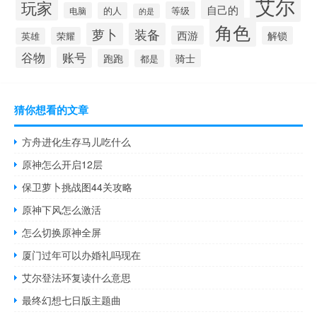
艾尔
玩家
自己的
等级
电脑
的人
的是
角色
萝卜
装备
西游
解锁
荣耀
英雄
谷物
账号
跑跑
骑士
都是
猜你想看的文章
方舟进化生存马儿吃什么
原神怎么开启12层
保卫萝卜挑战图44关攻略
原神下风怎么激活
怎么切换原神全屏
厦门过年可以办婚礼吗现在
艾尔登法环复读什么意思
最终幻想七日版主题曲