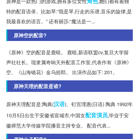
角色
原神是一款热门的游戏,拥有多位女性
,她们都有着独
特的配音语录。比如琴:“我是琴,行走的乐谱,音乐的旋律,是
我最喜欢的语言。” 还有丽莎:“魔法是一...
原神空的配音?
《原神》空的配音是鹿暗。 鹿暗,新语联盟cv,复旦大学留
声社社长。现隶属奇响天外配音工作室,代表作有《原神》
空、《山海镜花》金乌拾郎。 出演作品如下: 201。
原神天理的配音是谁?
汉语
原神天理配音是:陶典(
)、钉宫理惠(日语) 陶典 1992年
配音演员
10月5日出生于安徽省宣城市,中国女
,毕业于安
徽师范大学传媒学院播音主持专业。 配音代表...