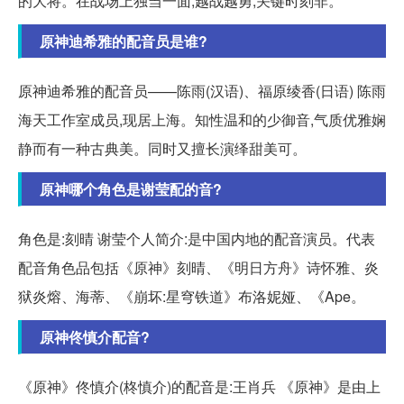
的大将。在战场上独当一面,越战越勇,关键时刻非。
原神迪希雅的配音员是谁?
原神迪希雅的配音员——陈雨(汉语)、福原绫香(日语) 陈雨
海天工作室成员,现居上海。知性温和的少御音,气质优雅娴
静而有一种古典美。同时又擅长演绎甜美可。
原神哪个角色是谢莹配的音?
角色是:刻晴 谢莹个人简介:是中国内地的配音演员。代表
配音角色品包括《原神》刻晴、《明日方舟》诗怀雅、炎
狱炎熔、海蒂、《崩坏:星穹铁道》布洛妮娅、《Ape。
原神佟慎介配音?
《原神》佟慎介(柊慎介)的配音是:王肖兵 《原神》是由上