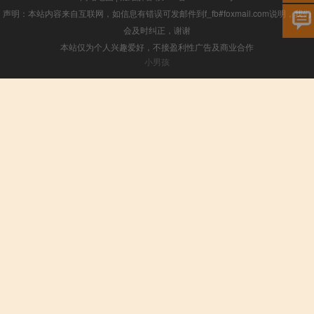
声明：本站内容来自互联网，如信息有错误可发邮件到f_fb#foxmail.com说明，我们
会及时纠正，谢谢
本站仅为个人兴趣爱好，不接盈利性广告及商业合作
小男孩