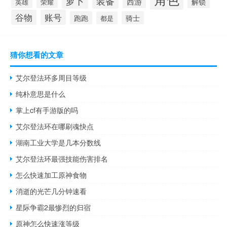
萝卜
装备
西游
解锁
荣耀
英雄
谷物
账号
跑跑
骑士
都是
猜你想看的文章
艾尔登法环多周目等级
纯朴意思是什么
掌上cf有手游版的吗
艾尔登法环在哪刷魂快点
湖南工业大学是几本分数线
艾尔登法环最强技能伤害排名
怎么快速加工原神食物
消逝的光芒几分钟速看
星际争霸2最惨烈的归宿
原神怎么快速涨等级