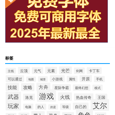
标签
光芒
元素
云顶
元气
卡丁车
剑网
主线
开原
可以通过
小游戏
属性
手机
城堡
地图
方舟
技能
攻略
星际争霸
最终幻想
模式
游戏
武器
火线
热血传奇
洛克
王国
艾尔
玩家
自己的
等级
电脑
的人
的是
角色