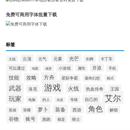
免费可商用字体批量下载
标签
光芒
元素
云顶
元气
卡丁车
剑网
主线
开原
可以通过
小游戏
属性
手机
城堡
地图
方舟
技能
攻略
星际争霸
最终幻想
模式
游戏
武器
火线
热血传奇
洛克
王国
艾尔
玩家
自己的
等级
电脑
的人
的是
角色
萝卜
装备
西游
解锁
荣耀
英雄
谷物
账号
跑跑
骑士
都是