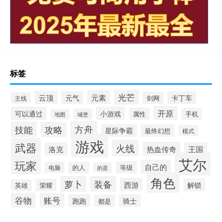
标签
光芒
元素
云顶
元气
卡丁车
剑网
主线
开原
可以通过
小游戏
属性
手机
城堡
地图
方舟
技能
攻略
星际争霸
最终幻想
模式
游戏
武器
火线
热血传奇
洛克
王国
艾尔
玩家
自己的
等级
电脑
的人
的是
角色
萝卜
装备
西游
解锁
荣耀
英雄
谷物
账号
跑跑
骑士
都是