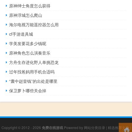
原神绅士角度怎么获得
原神浮城怎么爬山
海尔电视万能遥控器怎么用
cf手游道具城
学美发要花多少钱呢
原神角色怎么演奏音乐
方舟生存进化野人单挑恐龙
过年找爸妈用手机合适吗
“囊中赵壹钱”的出处是哪里
保卫萝卜哪些关会掉
Copyright © 2012 - 2026
免费在线游戏
Powered by
网站分类目录
|
精选推荐文章
|