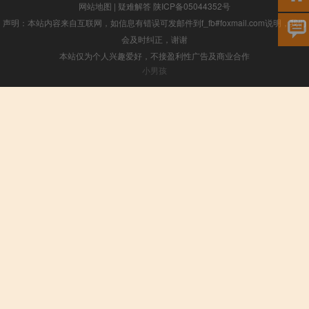
网站地图
|
疑难解答
陕ICP备05044352号
声明：本站内容来自互联网，如信息有错误可发邮件到f_fb#foxmail.com说明，我们
会及时纠正，谢谢
本站仅为个人兴趣爱好，不接盈利性广告及商业合作
小男孩