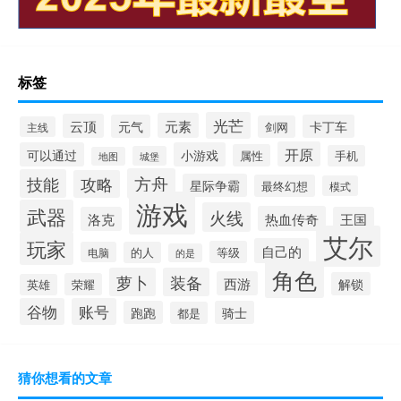
标签
光芒
元素
云顶
元气
卡丁车
剑网
主线
开原
可以通过
小游戏
属性
手机
城堡
地图
方舟
技能
攻略
星际争霸
最终幻想
模式
游戏
武器
火线
热血传奇
洛克
王国
艾尔
玩家
自己的
等级
电脑
的人
的是
角色
萝卜
装备
西游
解锁
荣耀
英雄
谷物
账号
跑跑
骑士
都是
猜你想看的文章