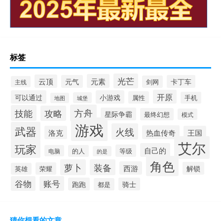
标签
光芒
元素
云顶
元气
卡丁车
剑网
主线
开原
可以通过
小游戏
属性
手机
城堡
地图
方舟
技能
攻略
星际争霸
最终幻想
模式
游戏
武器
火线
热血传奇
洛克
王国
艾尔
玩家
自己的
等级
电脑
的人
的是
角色
萝卜
装备
西游
解锁
荣耀
英雄
谷物
账号
跑跑
骑士
都是
猜你想看的文章