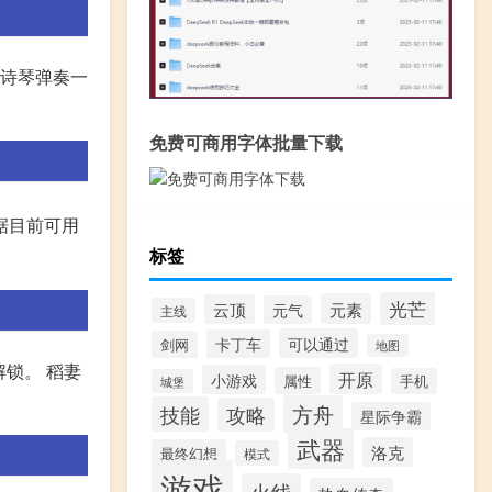
的诗琴弹奏一
免费可商用字体批量下载
据目前可用
标签
光芒
元素
云顶
元气
主线
可以通过
卡丁车
剑网
地图
锁。 稻妻
开原
小游戏
属性
手机
城堡
方舟
技能
攻略
星际争霸
武器
洛克
最终幻想
模式
游戏
火线