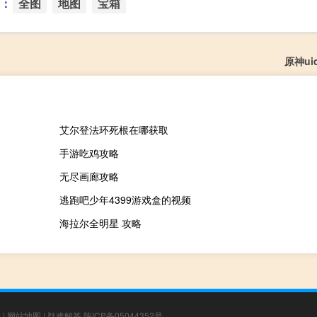
：
全图
地图
宝箱
原神u
艾尔登法环死根在哪获取
手游吃鸡攻略
无尽画廊攻略
逃跑吧少年4399游戏盒的视频
海拉尔全明星 攻略
章
|
网站地图
|
疑难解答
陕ICP备05044352号