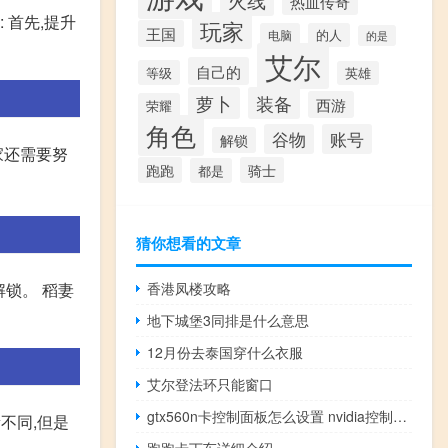
热血传奇
 首先,提升
玩家
王国
电脑
的人
的是
艾尔
自己的
等级
英雄
萝卜
装备
西游
荣耀
角色
谷物
账号
解锁
家还需要努
跑跑
骑士
都是
猜你想看的文章
香港凤楼攻略
锁。 稻妻
地下城堡3同排是什么意思
12月份去泰国穿什么衣服
艾尔登法环只能窗口
gtx560n卡控制面板怎么设置 nvidia控制面板怎么设置
不同,但是