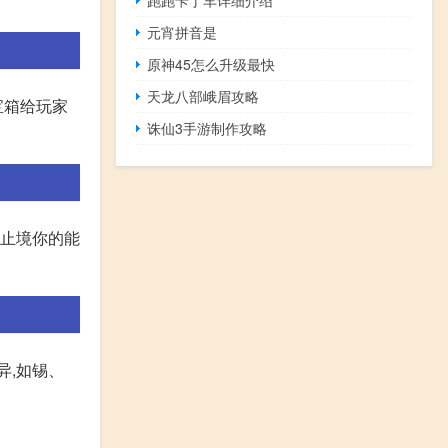
跑跑卡丁车详细介绍
元宵拼音是
原神45怎么升级最快
天龙八部峨眉攻略
宝箱给玩家
诛仙3手游制作攻略
无止境你的能
异,如锡、