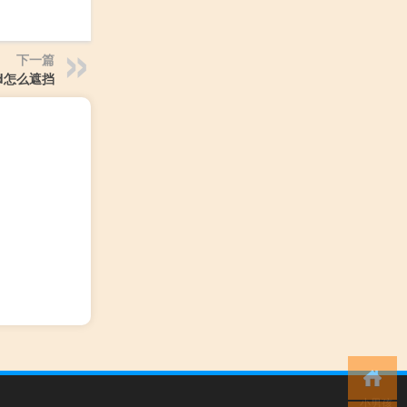
下一篇
id怎么遮挡
小男孩