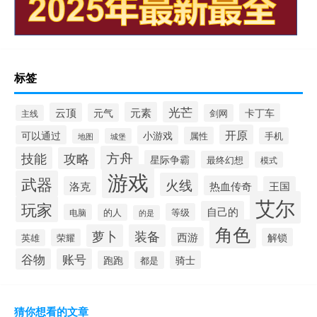
标签
光芒
元素
云顶
元气
卡丁车
剑网
主线
开原
可以通过
小游戏
属性
手机
城堡
地图
方舟
技能
攻略
星际争霸
最终幻想
模式
游戏
武器
火线
热血传奇
洛克
王国
艾尔
玩家
自己的
等级
电脑
的人
的是
角色
萝卜
装备
西游
解锁
荣耀
英雄
谷物
账号
跑跑
骑士
都是
猜你想看的文章