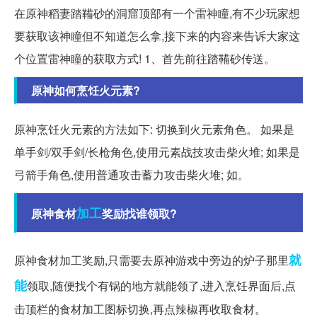
在原神稻妻踏鞴砂的洞窟顶部有一个雷神瞳,有不少玩家想
要获取该神瞳但不知道怎么拿,接下来的内容来告诉大家这
个位置雷神瞳的获取方式! 1、首先前往踏鞴砂传送。
原神如何烹饪火元素?
原神烹饪火元素的方法如下: 切换到火元素角色。 如果是
单手剑/双手剑/长枪角色,使用元素战技攻击柴火堆; 如果是
弓箭手角色,使用普通攻击蓄力攻击柴火堆; 如。
加工
原神食材
奖励找谁领取?
就
原神食材加工奖励,只需要去原神游戏中旁边的炉子那里
能
领取,随便找个有锅的地方就能领了,进入烹饪界面后,点
击顶栏的食材加工图标切换,再点辣椒再收取食材。