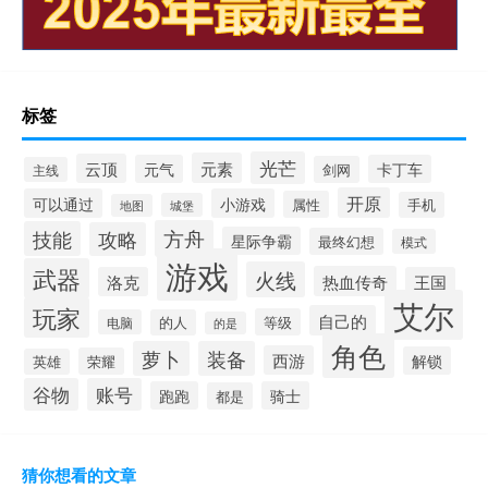
标签
光芒
元素
云顶
元气
卡丁车
剑网
主线
开原
可以通过
小游戏
属性
手机
城堡
地图
方舟
技能
攻略
星际争霸
最终幻想
模式
游戏
武器
火线
热血传奇
洛克
王国
艾尔
玩家
自己的
等级
电脑
的人
的是
角色
萝卜
装备
西游
解锁
荣耀
英雄
谷物
账号
跑跑
骑士
都是
猜你想看的文章