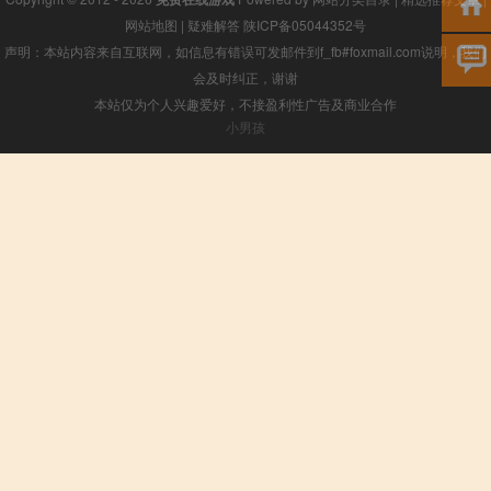
网站地图
|
疑难解答
陕ICP备05044352号
声明：本站内容来自互联网，如信息有错误可发邮件到f_fb#foxmail.com说明，我们
会及时纠正，谢谢
本站仅为个人兴趣爱好，不接盈利性广告及商业合作
小男孩