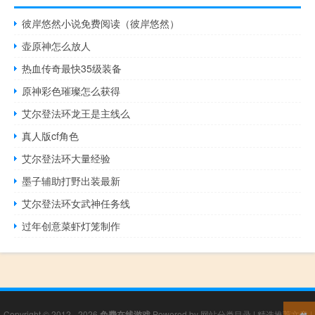
彼岸悠然小说免费阅读（彼岸悠然）
壶原神怎么放人
热血传奇最快35级装备
原神彩色璀璨怎么获得
艾尔登法环龙王是主线么
真人版cf角色
艾尔登法环大量经验
墨子辅助打野出装最新
艾尔登法环女武神任务线
过年创意菜虾灯笼制作
Copyright © 2012 - 2026
免费在线游戏
Powered by
网站分类目录
|
精选推荐文章
|