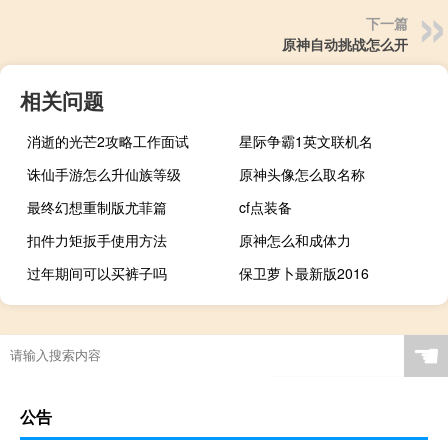
下一篇
原神自动挑战怎么开
相关问题
消逝的光芒2攻略工作面试
星际争霸1英文联机名
诛仙手游怎么升仙族等级
原神头像怎么取名称
最终幻想重制版尤菲篇
cf点装备
扣件力矩扳手使用方法
原神怎么和成体力
过年期间可以买裤子吗
保卫萝卜最新版2016
☚
公告