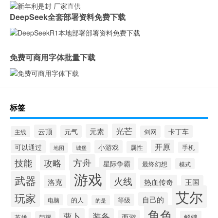
DeepSeek全套部署资料免费下载
免费可商用字体批量下载
标签
光芒
元素
云顶
元气
卡丁车
剑网
主线
开原
可以通过
小游戏
属性
手机
城堡
地图
方舟
技能
攻略
星际争霸
最终幻想
模式
游戏
武器
火线
热血传奇
洛克
王国
艾尔
玩家
自己的
等级
电脑
的人
的是
角色
萝卜
装备
西游
解锁
荣耀
英雄