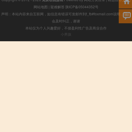
网站地图
|
疑难解答
陕ICP备05044352号
声明：本站内容来自互联网，如信息有错误可发邮件到f_fb#foxmail.com说明，我们
会及时纠正，谢谢
本站仅为个人兴趣爱好，不接盈利性广告及商业合作
小男孩