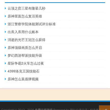
云顶之弈三星布隆晕几秒
原神里面怎么复活英雄
浙江警察学院体能测试评分标准
出库入库用什么账本
消逝的光芒王冠怎么获得
原神顶级画质怎么开启
梦幻西游帮派技能升级
星际争霸2火车怎么过夜
4399洛克王国技能石
原神怎么装盾牌视频
Copyright © 2012 - 2026
免费在线游戏
Powered by
网站分类目录
|
精选推荐文章
|