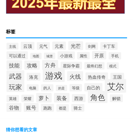
标签
光芒
元素
云顶
元气
卡丁车
剑网
主线
开原
可以通过
小游戏
属性
手机
城堡
地图
方舟
技能
攻略
星际争霸
最终幻想
模式
游戏
武器
火线
热血传奇
洛克
王国
艾尔
玩家
自己的
等级
电脑
的人
的是
角色
萝卜
装备
西游
解锁
荣耀
英雄
谷物
账号
跑跑
骑士
都是
猜你想看的文章