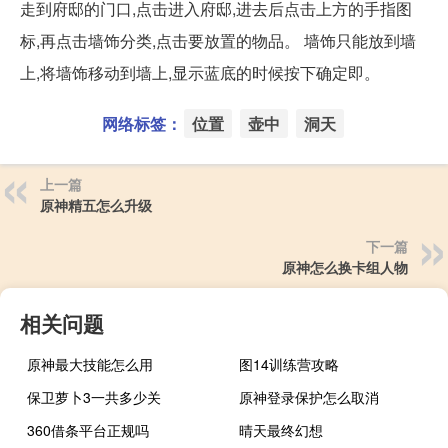
走到府邸的门口,点击进入府邸,进去后点击上方的手指图
标,再点击墙饰分类,点击要放置的物品。 墙饰只能放到墙
上,将墙饰移动到墙上,显示蓝底的时候按下确定即。
网络标签：
位置
壶中
洞天
上一篇
原神精五怎么升级
下一篇
原神怎么换卡组人物
相关问题
原神最大技能怎么用
图14训练营攻略
保卫萝卜3一共多少关
原神登录保护怎么取消
360借条平台正规吗
晴天最终幻想