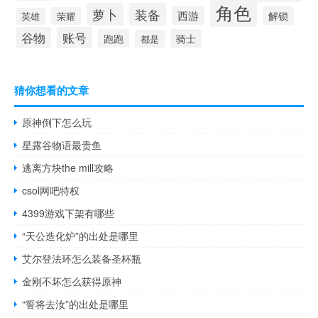
角色
萝卜
装备
西游
解锁
荣耀
英雄
谷物
账号
跑跑
骑士
都是
猜你想看的文章
原神倒下怎么玩
星露谷物语最贵鱼
逃离方块the mill攻略
csol网吧特权
4399游戏下架有哪些
“天公造化炉”的出处是哪里
艾尔登法环怎么装备圣杯瓶
金刚不坏怎么获得原神
“誓将去汝”的出处是哪里