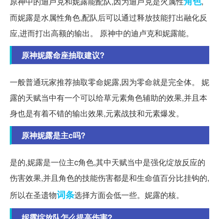
角色
原神中的迪卢克和妮露能配队,因为迪卢克是火属性
,
而妮露是水属性角色,配队后可以通过释放技能打出融化反
应,进而打出高额的输出。 原神中的迪卢克和妮露能。
原神妮露命座抽取建议?
一般普通玩家推荐抽取零命妮露,因为零命就是完全体。 妮
露的天赋当中有一个可以给草元素角色辅助的效果,并且本
身也是有着不错的输出效果,元素战技和元素爆发。
原神妮露是主c吗?
是的,妮露是一位主c角色,其中天赋当中是强化绽放反应的
伤害效果,并且角色的技能伤害都是和生命值百分比挂钩的,
词条
所以在圣遗物
选择方面会低一些。妮露的核。
妮露绽放队怎么提高伤害?