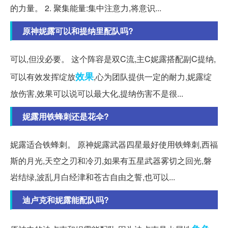
的力量。 2. 聚集能量:集中注意力,将意识...
原神妮露可以和提纳里配队吗?
可以,但没必要。 这个阵容是双C流,主C妮露搭配副C提纳,
效果
可以有效发挥绽放
,心为团队提供一定的耐力,妮露绽
放伤害,效果可以说可以最大化,提纳伤害不是很...
妮露用铁蜂刺还是花伞?
妮露适合铁蜂刺。 原神妮露武器四星最好使用铁蜂刺,西福
斯的月光,天空之刃和冷刃,如果有五星武器雾切之回光,磐
岩结绿,波乱月白经津和苍古自由之誓,也可以...
迪卢克和妮露能配队吗?