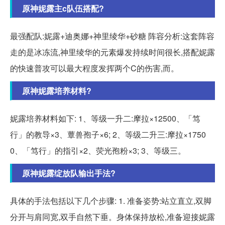
原神妮露主c队伍搭配?
最强配队:妮露+迪奥娜+神里绫华+砂糖 阵容分析:这套阵容
走的是冰冻流,神里绫华的元素爆发持续时间很长,搭配妮露
的快速普攻可以最大程度发挥两个C的伤害,而。
原神妮露培养材料?
妮露培养材料如下: 1、等级一升二:摩拉×12500、「笃
行」的教导×3、蕈兽孢子×6; 2、等级二升三:摩拉×1750
0、「笃行」的指引×2、荧光孢粉×3; 3、等级三。
原神妮露绽放队输出手法?
具体的手法包括以下几个步骤: 1. 准备姿势:站立直立,双脚
分开与肩同宽,双手自然下垂。身体保持放松,准备迎接妮露