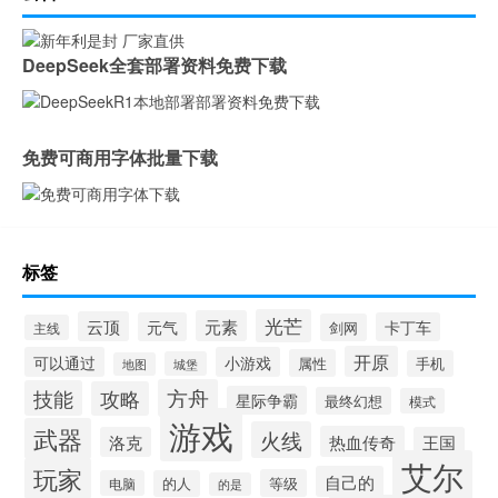
DeepSeek全套部署资料免费下载
免费可商用字体批量下载
标签
光芒
元素
云顶
元气
卡丁车
剑网
主线
开原
可以通过
小游戏
属性
手机
城堡
地图
方舟
技能
攻略
星际争霸
最终幻想
模式
游戏
武器
火线
热血传奇
洛克
王国
艾尔
玩家
自己的
等级
电脑
的人
的是