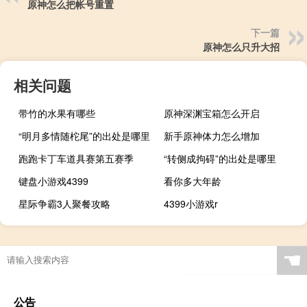
原神怎么把帐号重置
下一篇
原神怎么只升大招
相关问题
带竹的水果有哪些
原神深渊宝箱怎么开启
“明月多情随柁尾”的出处是哪里
新手原神体力怎么增加
跑跑卡丁车道具赛第五赛季
“转侧成拘碍”的出处是哪里
键盘小游戏4399
看你多大年龄
星际争霸3人聚餐攻略
4399小游戏r
☚
公告