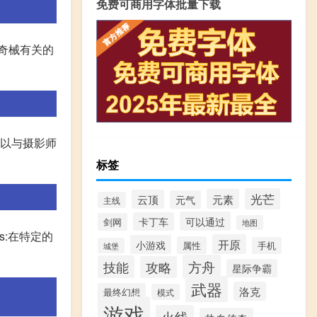
免费可商用字体批量下载
奇械有关的
可以与摄影师
标签
光芒
元素
云顶
元气
主线
可以通过
卡丁车
剑网
地图
s:在特定的
开原
小游戏
属性
手机
城堡
方舟
技能
攻略
星际争霸
武器
洛克
最终幻想
模式
游戏
火线