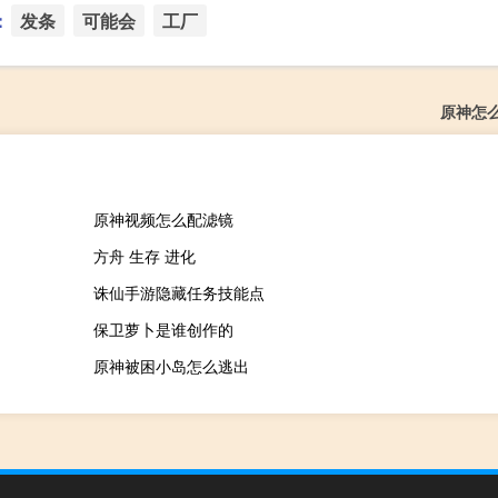
：
发条
可能会
工厂
原神怎
原神视频怎么配滤镜
方舟 生存 进化
诛仙手游隐藏任务技能点
保卫萝卜是谁创作的
原神被困小岛怎么逃出