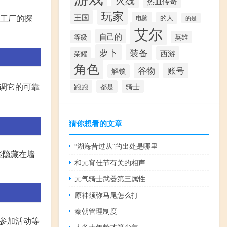
热血传奇
玩家
王国
条工厂的探
电脑
的人
的是
艾尔
自己的
等级
英雄
萝卜
装备
西游
荣耀
角色
谷物
账号
解锁
强调它的可靠
跑跑
骑士
都是
猜你想看的文章
“湖海昔过从”的出处是哪里
能隐藏在墙
和元宵佳节有关的相声
元气骑士武器第三属性
原神须弥马尾怎么打
秦朝管理制度
、参加活动等