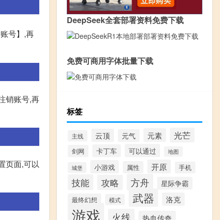
DeepSeek全套部署资料免费下载
账号】,再
免费可商用字体批量下载
久注销账号,再
标签
光芒
元素
云顶
元气
主线
可以通过
卡丁车
剑网
地图
置页面,可以
开原
小游戏
属性
手机
城堡
方舟
技能
攻略
星际争霸
武器
洛克
最终幻想
模式
游戏
火线
热血传奇