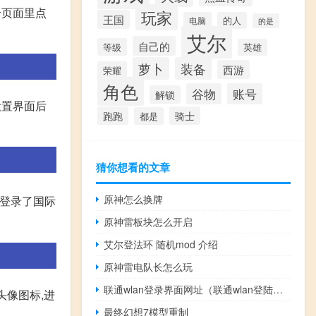
个页面里点
玩家
王国
电脑
的人
的是
艾尔
自己的
等级
英雄
萝卜
装备
西游
荣耀
角色
谷物
账号
解锁
设置界面后
跑跑
骑士
都是
猜你想看的文章
原神怎么换牌
经登录了国际
原神雷板块怎么开启
艾尔登法环 随机mod 介绍
原神雷电队长怎么玩
联通wlan登录界面网址（联通wlan登陆页面）
头像图标,进
最终幻想7模型重制