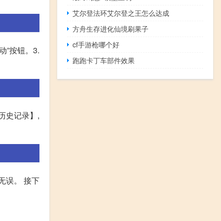
艾尔登法环艾尔登之王怎么达成
方舟生存进化仙境刷果子
cf手游枪哪个好
”按钮。3.
跑跑卡丁车部件效果
历史记录】,
无误。 接下