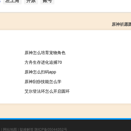
：
左上角
开原
账号
原神祈愿
原神怎么培育宠物角色
方舟生存进化追捕70
原神怎么扫码app
原神刮痧技能怎么学
艾尔登法环怎么开启圆环
章
|
网站地图
|
疑难解答
陕ICP备05044352号