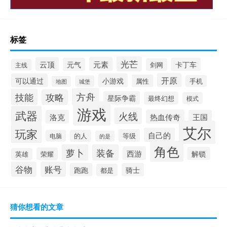
标签
光芒
元素
云顶
元气
卡丁车
剑网
主线
开原
可以通过
小游戏
属性
手机
城堡
地图
方舟
技能
攻略
星际争霸
最终幻想
模式
游戏
武器
火线
热血传奇
洛克
王国
艾尔
玩家
自己的
等级
电脑
的人
的是
角色
萝卜
装备
西游
解锁
荣耀
英雄
谷物
账号
跑跑
骑士
都是
猜你想看的文章