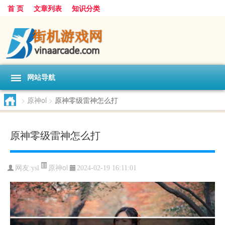
首 页
文章列表
知识分类
网站导航
>
原神ol
>
原神零级雷神怎么打
原神零级雷神怎么打
原神ol
网友:
ysl
2024-02-19 16:11:01