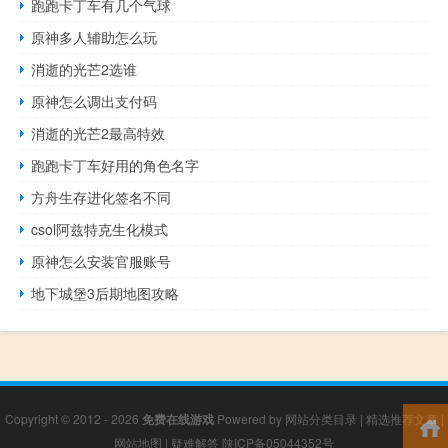
跑跑卡丁车有几个气球
原神多人辅助怎么玩
消逝的光芒2选谁
原神怎么调出支付码
消逝的光芒2最高特效
跑跑卡丁车好用的角色名字
方舟生存进化签名不同
csol阿兹特克生化模式
原神怎么安装官服账号
地下城堡3后期地图攻略
Copyright © 2012 - 2026
免费在线游戏
Powered by
网站分类目录
|
精选推荐文章
|
网站地图
|
疑难解答
陕ICP备05044352号