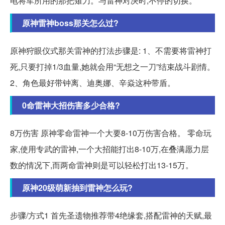
电将军所用的那把薙刀。与雷神对决时,不停的切换。
原神雷神boss那关怎么过?
原神狩眼仪式那关雷神的打法步骤是: 1、不需要将雷神打
死,只要打掉1/3血量,她就会用“无想之一刀”结束战斗剧情。
2、角色最好带钟离、迪奥娜、辛焱这种带盾。
0命雷神大招伤害多少合格?
8万伤害 原神零命雷神一个大要8-10万伤害合格。 零命玩
家,使用专武的雷神,一个大招能打出8-10万,在叠满愿力层
数的情况下,而两命雷神则是可以轻松打出13-15万。
原神20级萌新抽到雷神怎么玩?
步骤/方式1 首先圣遗物推荐带4绝缘套,搭配雷神的天赋,最