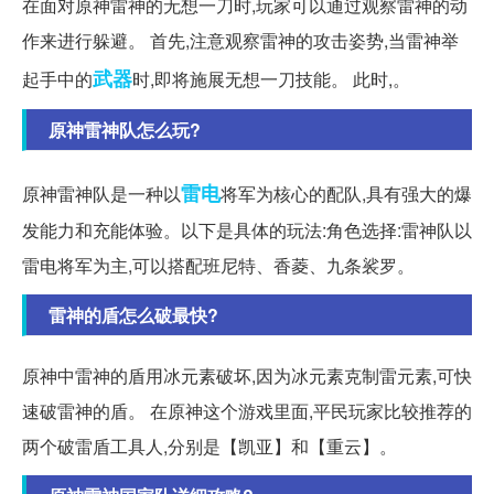
在面对原神雷神的无想一刀时,玩家可以通过观察雷神的动
作来进行躲避。 首先,注意观察雷神的攻击姿势,当雷神举
武器
起手中的
时,即将施展无想一刀技能。 此时,。
原神雷神队怎么玩?
雷电
原神雷神队是一种以
将军为核心的配队,具有强大的爆
发能力和充能体验。以下是具体的玩法:角色选择:雷神队以
雷电将军为主,可以搭配班尼特、香菱、九条裟罗。
雷神的盾怎么破最快?
原神中雷神的盾用冰元素破坏,因为冰元素克制雷元素,可快
速破雷神的盾。 在原神这个游戏里面,平民玩家比较推荐的
两个破雷盾工具人,分别是【凯亚】和【重云】。