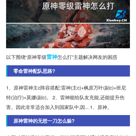
雷神
以下围绕“原神零级
怎么打”主题解决网友的困惑
零命雷神配队思路?
1、原神雷神主c阵容搭配:雷神(主c)+枫原万叶(副c)+班尼
特(治疗)+莫娜(副c)。 2、雷神能给队友充能,还能提升伤
害。因此非常适合加入到国家队中,因... 1、原神。
原神雷神的无想一刀怎么躲?