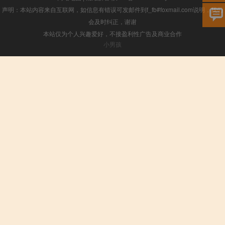
声明：本站内容来自互联网，如信息有错误可发邮件到f_fb#foxmail.com说明，我们
会及时纠正，谢谢
本站仅为个人兴趣爱好，不接盈利性广告及商业合作
小男孩