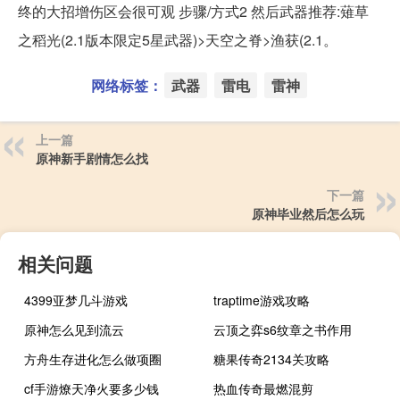
终的大招增伤区会很可观 步骤/方式2 然后武器推荐:薙草
之稻光(2.1版本限定5星武器)>天空之脊>渔获(2.1。
网络标签：
武器
雷电
雷神
上一篇
原神新手剧情怎么找
下一篇
原神毕业然后怎么玩
相关问题
4399亚梦几斗游戏
traptime游戏攻略
原神怎么见到流云
云顶之弈s6纹章之书作用
方舟生存进化怎么做项圈
糖果传奇2134关攻略
cf手游燎天净火要多少钱
热血传奇最燃混剪