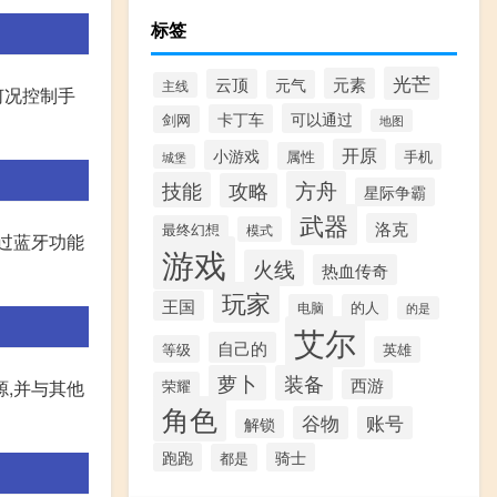
标签
光芒
元素
云顶
元气
主线
更何况控制手
可以通过
卡丁车
剑网
地图
开原
小游戏
属性
手机
城堡
方舟
技能
攻略
星际争霸
武器
洛克
最终幻想
模式
通过蓝牙功能
游戏
火线
热血传奇
玩家
王国
电脑
的人
的是
艾尔
自己的
等级
英雄
萝卜
装备
西游
荣耀
,并与其他
角色
谷物
账号
解锁
跑跑
骑士
都是