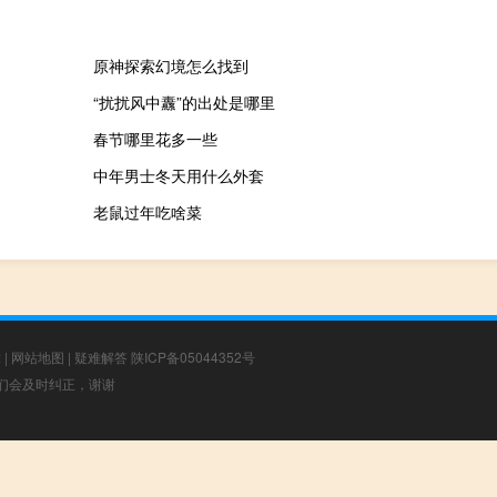
原神探索幻境怎么找到
“扰扰风中纛”的出处是哪里
春节哪里花多一些
中年男士冬天用什么外套
老鼠过年吃啥菜
章
|
网站地图
|
疑难解答
陕ICP备05044352号
，我们会及时纠正，谢谢