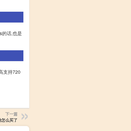
s的话,也是
高支持720
下一篇
励怎么买了