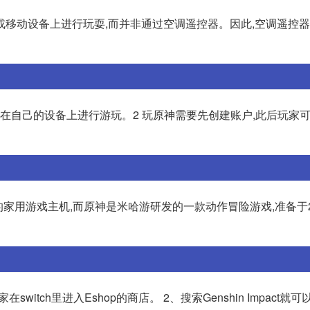
或移动设备上进行玩耍,而并非通过空调遥控器。因此,空调遥控
并安装在自己的设备上进行游玩。2 玩原神需要先创建账户,此后玩家
推出的家用游戏主机,而原神是米哈游研发的一款动作冒险游戏,准备于2
玩家在switch里进入Eshop的商店。 2、搜索Genshin Impact