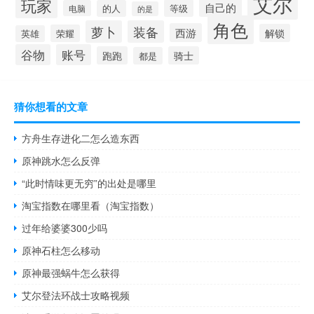
艾尔
玩家
自己的
等级
电脑
的人
的是
角色
萝卜
装备
西游
解锁
荣耀
英雄
谷物
账号
跑跑
骑士
都是
猜你想看的文章
方舟生存进化二怎么造东西
原神跳水怎么反弹
“此时情味更无穷”的出处是哪里
淘宝指数在哪里看（淘宝指数）
过年给婆婆300少吗
原神石柱怎么移动
原神最强蜗牛怎么获得
艾尔登法环战士攻略视频