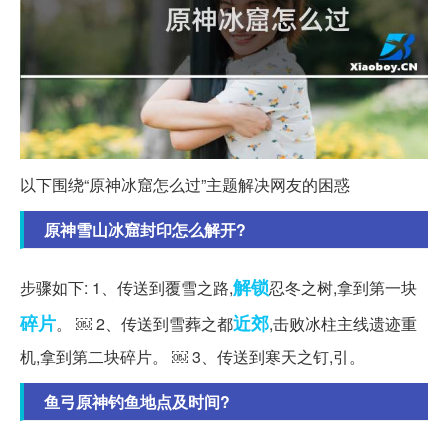
以下围绕“原神冰窟怎么过”主题解决网友的困惑
原神雪山冰窟封印怎么解开?
解锁
步骤如下: 1、传送到覆雪之路,
忍冬之树,拿到第一块
碎片
近郊
。 ￼ 2、传送到雪葬之都
,击败冰柱主线遗迹重
机,拿到第二块碎片。 ￼ 3、传送到寒天之钉,引。
鱼弓原神钓鱼地点及时间?