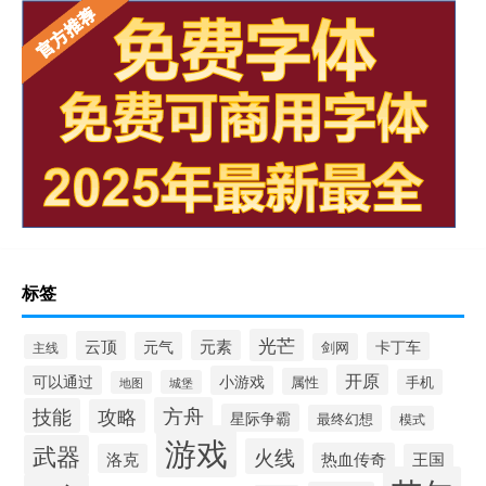
标签
光芒
元素
云顶
元气
卡丁车
剑网
主线
开原
可以通过
小游戏
属性
手机
城堡
地图
方舟
技能
攻略
星际争霸
最终幻想
模式
游戏
武器
火线
热血传奇
洛克
王国