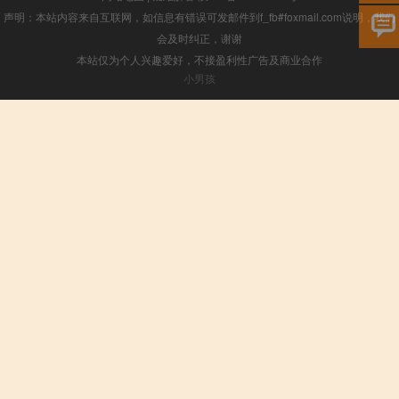
声明：本站内容来自互联网，如信息有错误可发邮件到f_fb#foxmail.com说明，我们
会及时纠正，谢谢
本站仅为个人兴趣爱好，不接盈利性广告及商业合作
小男孩