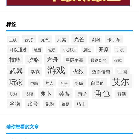
标签
光芒
元素
云顶
元气
卡丁车
剑网
主线
开原
可以通过
小游戏
属性
手机
城堡
地图
方舟
技能
攻略
星际争霸
最终幻想
模式
游戏
武器
火线
热血传奇
洛克
王国
艾尔
玩家
自己的
等级
电脑
的人
的是
角色
萝卜
装备
西游
解锁
荣耀
英雄
谷物
账号
跑跑
骑士
都是
猜你想看的文章