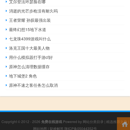
艾尔登法环瑟脸在哪
消逝的光芒步枪没有耐久吗
王者荣耀 孙膑最强出装
最终幻想15地下水道
七龙珠4399游戏叫什么
洛克王国十大最美人物
用什么模拟器打手游cf好
原神怎么清理数据缓存
地下城堡2 角色
原神不速之客任务怎么取消
Copyright © 2012 - 2026
免费在线游戏
Powered by
网站分类目录
|
精选推荐文章
|
网站地图
|
疑难解答
陕ICP备05044352号