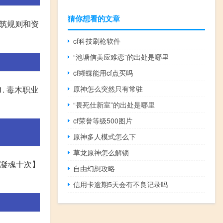
猜你想看的文章
建筑规则和资
cf科技刷枪软件
“池塘信美应难恋”的出处是哪里
cf蝴蝶能用cf点买吗
原神怎么突然只有常驻
. 毒木职业
“畏死仕新室”的出处是哪里
cf荣誉等级500图片
原神多人模式怎么下
草龙原神怎么解锁
/凝魂十次】
自由幻想攻略
信用卡逾期5天会有不良记录吗