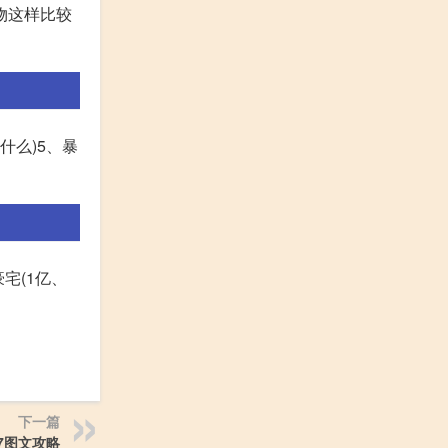
物这样比较
什么)5、暴
豪宅(1亿、
下一篇
7图文攻略