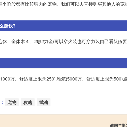
每个阶段都有比较强力的宠物。我们可以去直接购买其他人的宠
么赚钱?
加心)3、全体木 4 、2敏2力金(可以穿火装也可穿力装自己看队伍要
0万、舒适度上限为250),雅筑(5000万、舒适度上限为500),
：
宠物
攻略
武魂
战国兰斯