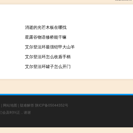
消逝的光芒木板在哪找
星露谷物语修桥能干嘛
艾尔登法环最强铠甲大山羊
艾尔登法环怎么收盾手柄
艾尔登法环罐子怎么开门
章
|
网站地图
|
疑难解答
陕ICP备05044352号
，我们会及时纠正，谢谢