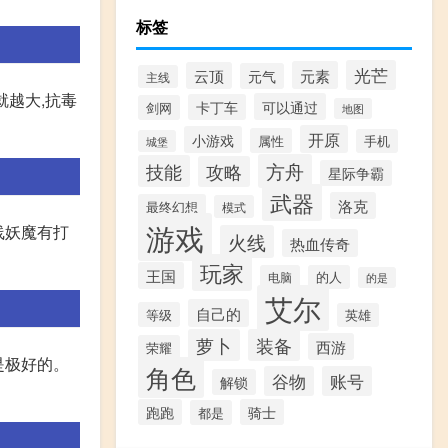
标签
光芒
元素
云顶
元气
主线
就越大,抗毒
可以通过
卡丁车
剑网
地图
开原
小游戏
属性
手机
城堡
方舟
技能
攻略
星际争霸
武器
洛克
最终幻想
模式
游戏
线妖魔有打
火线
热血传奇
玩家
王国
电脑
的人
的是
艾尔
自己的
等级
英雄
萝卜
装备
西游
荣耀
是极好的。
角色
谷物
账号
解锁
跑跑
骑士
都是