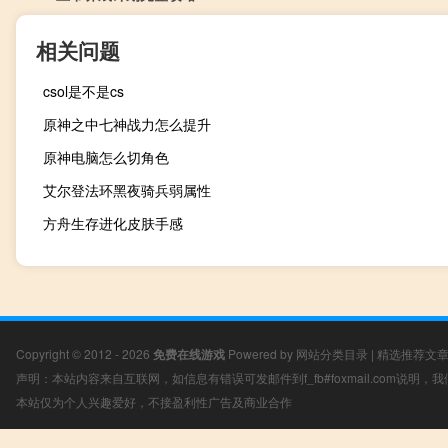
相关问题
csol是不是cs
原神之中七神战力怎么提升
原神电脑怎么切角色
艾尔登法环黑夜骑兵弱属性
方舟生存进化皮肤手感
Copyright © 2012 - 2026
免费在线游戏
Powered by
网站分类目录
|
精选推荐文
声明：本站内容来自互联网，如信息有错误可发邮件到f_fb#foxmail.com说明
本站仅为个人兴趣爱好，不接盈利性广告及商业合作