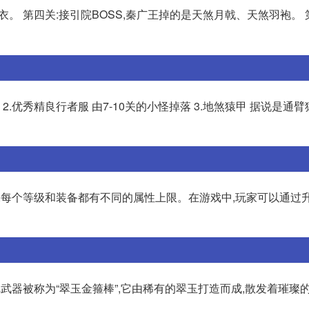
。 第四关:接引院BOSS,秦广王掉的是天煞月戟、天煞羽袍。 
2.优秀精良行者服 由7-10关的小怪掉落 3.地煞猿甲 据说是通臂
,每个等级和装备都有不同的属性上限。在游戏中,玩家可以通过
武器被称为“翠玉金箍棒”,它由稀有的翠玉打造而成,散发着璀璨