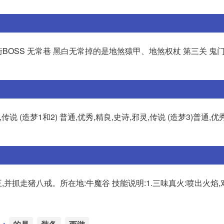
街BOSS 无常巷 黑白无常掉的是地煞猿甲、地煞权杖 第三关 鬼门
,传说 (造梦1和2) 普通,优秀,精良,史诗,邪灵,传说 (造梦3)普通,优
,并抓走猪八戒。所在地:牛魔谷 技能说明:1.三味真火:喷出火焰