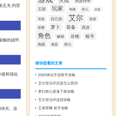
热血传奇
第五关:判官
玩家
王国
电脑
的人
的是
艾尔
自己的
等级
英雄
萝卜
装备
西游
荣耀
角色
谷物
账号
解锁
猿猴的战甲,
跑跑
骑士
都是
猜你想看的文章
升级和强化
2020诛仙手游新手攻略
艾尔登法环武器怎么双持
梦幻慈心渡鬼下棋攻略
艾尔登法环连招攻略
王者荣耀 射手攻略
的绿光。这