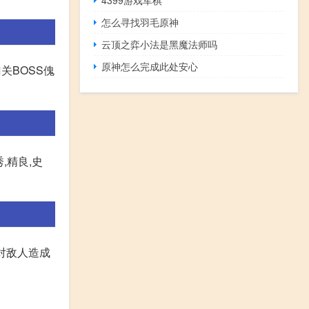
4399游戏军棋
怎么寻找羽毛原神
云顶之弈小法是黑魔法师吗
原神怎么完成此处安心
关BOSS傀
秀,精良,史
,对敌人造成