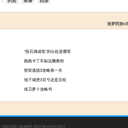
：
的是
装备
西游
造梦西游ol
“怪石偶成笔”的出处是哪里
跑跑卡丁车贴边飘教程
密室逃脱3攻略第一关
地下城堡3豆弓还是豆杖
保卫萝卜攻略书
章
|
网站地图
|
疑难解答
陕ICP备05044352号