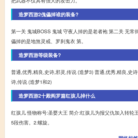
把武器不仅具有强大的攻击力。
造梦西游2傀儡掉谁的装备?
第一关 鬼城BOSS 鬼城 守夜人掉的是老者袍 第二关 无常
儡掉的是地煞灵戒、罗刹鬼衣 第。
造梦西游等级装备?
普通,优秀,精良,史诗,邪灵,传说 (造梦3) 普通,优秀,精良,史诗
诗,传说 (造梦1和2)
造梦西游2十殿阎罗篇红孩儿掉什么
红孩儿 怪物称号:圣婴大王 简介:红孩儿为报父仇加入转轮王
5段伤害。2.螺旋。