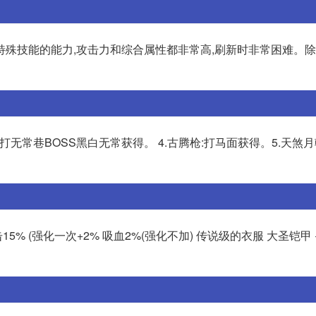
特殊技能的能力,攻击力和综合属性都非常高,刷新时非常困难。
甲:打无常巷BOSS黑白无常获得。 4.古腾枪:打马面获得。5.天煞
15% (强化一次+2% 吸血2%(强化不加) 传说级的衣服 大圣铠甲 +