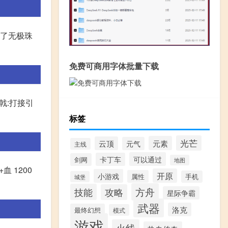
除了无极珠
免费可商用字体批量下载
月戟:打接引
标签
光芒
元素
云顶
元气
主线
可以通过
卡丁车
剑网
地图
血 1200
开原
小游戏
属性
手机
城堡
方舟
技能
攻略
星际争霸
武器
洛克
最终幻想
模式
游戏
火线