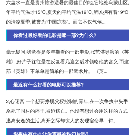
六盘水一直是贵州旅游避暑的最佳目的地,它地处乌蒙山区,
年平均气温才15℃,夏天的平均气温19℃,所以拥有着19℃
的清凉夏季,被誉为“中国凉都”。而它不仅气候...
你看过最好看的电影是哪一部?为什么?
毫无疑问,我觉得是多年期看的一部电影,张艺谋导演的《英
雄》,好片子往往是在反复看几遍之后才领略他的含义,而这
部《英雄》不单单是简单的一部武术片。 《英...
最近有什么好看的电影可以推荐?
2,心迷宫 一个想要挣脱父权控制的青年,在一次争执中失手
杀死了同村的痞子,被迫逃亡。他没有想过会用这样的方式
逃离安逸的生活,离开之际却惊人的发现宿命早... 钟。
影视中有什么让你震撼的科幻片吗?