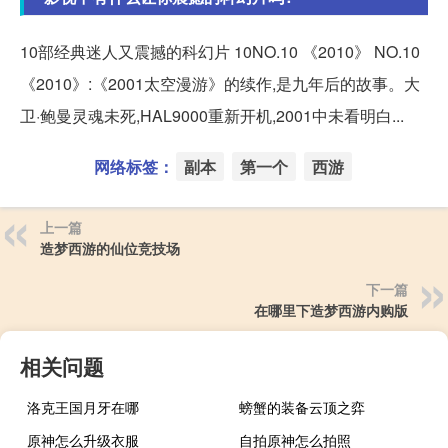
10部经典迷人又震撼的科幻片 10NO.10 《2010》 NO.10
《2010》:《2001太空漫游》的续作,是九年后的故事。大
卫·鲍曼灵魂未死,HAL9000重新开机,2001中未看明白...
网络标签：
副本
第一个
西游
上一篇
造梦西游的仙位竞技场
下一篇
在哪里下造梦西游内购版
相关问题
洛克王国月牙在哪
螃蟹的装备云顶之弈
原神怎么升级衣服
自拍原神怎么拍照