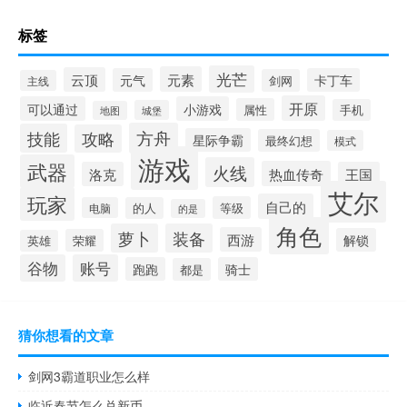
标签
光芒
元素
云顶
元气
卡丁车
剑网
主线
开原
可以通过
小游戏
属性
手机
城堡
地图
方舟
技能
攻略
星际争霸
最终幻想
模式
游戏
武器
火线
热血传奇
洛克
王国
艾尔
玩家
自己的
等级
电脑
的人
的是
角色
萝卜
装备
西游
解锁
荣耀
英雄
谷物
账号
跑跑
骑士
都是
猜你想看的文章
剑网3霸道职业怎么样
临近春节怎么兑新币