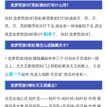
造梦西游3打彩虹楼的灯有什么用?
你好,造梦西游3打彩虹桥需要把灯打的成按灭、亮、灭、
亮、灭、亮的顺序依次打下去,就会有一块地板陷下去,进去
副本
就是造梦西游3的第3个
了。 你好,造梦西游3打。
造梦西游3彩虹楼怎么进隐藏关卡?
1 造梦西游3彩虹楼隐藏副本有三个:分别在天宫道的一团
云上、北天王殿墙壁的门上和彩虹桥东天王的桥上。 2 进
第一个
入
副本:先进入地图“天宫道”,然后对准有一。
造梦西游3增长天王易爆点?
法宝合成公式 枯叶灵—— 枯叶弓+枯叶杖+枯叶衫 作用 缓
慢回复血量 喧花葫芦—— 宣花坠+宣花锤+宣花袍 作用 捕