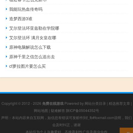
我能玩热血传奇吗
造梦西游3谁
艾尔登法环亚兹勒在学院哪
艾尔登法环 满月女皇在哪
原神电脑解说怎么下载
原神千里之信怎么送出去
cf萝拉图片要怎么买
Copyright © 2012 - 2026
免费在线游戏
Powered by
网站分类目录
|
精选推荐文章
|
网站地图
|
疑难解答
陕ICP备05044352号
声明：本站内容来自互联网，如信息有错误可发邮件到f_fb#foxmail.com说明，我们
会及时纠正，谢谢
本站仅为个人兴趣爱好，不接盈利性广告及商业合作