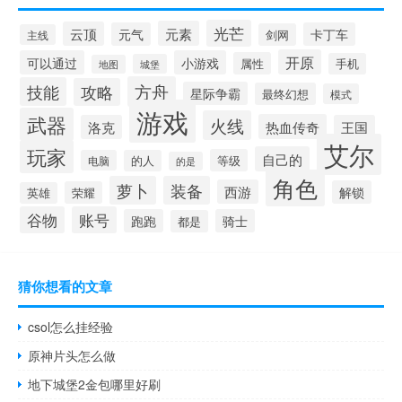
光芒
元素
云顶
元气
卡丁车
剑网
主线
开原
可以通过
小游戏
属性
手机
城堡
地图
方舟
技能
攻略
星际争霸
最终幻想
模式
游戏
武器
火线
热血传奇
洛克
王国
艾尔
玩家
自己的
等级
电脑
的人
的是
角色
萝卜
装备
西游
解锁
荣耀
英雄
谷物
账号
跑跑
骑士
都是
猜你想看的文章
csol怎么挂经验
原神片头怎么做
地下城堡2金包哪里好刷