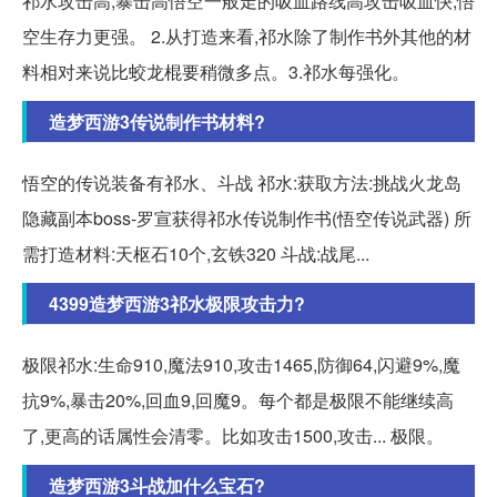
祁水攻击高,暴击高悟空一般走的吸血路线高攻击吸血快,悟
空生存力更强。 2.从打造来看,祁水除了制作书外其他的材
料相对来说比蛟龙棍要稍微多点。3.祁水每强化。
造梦西游3传说制作书材料?
悟空的传说装备有祁水、斗战 祁水:获取方法:挑战火龙岛
隐藏副本boss-罗宣获得祁水传说制作书(悟空传说武器) 所
需打造材料:天枢石10个,玄铁320 斗战:战尾...
4399造梦西游3祁水极限攻击力?
极限祁水:生命910,魔法910,攻击1465,防御64,闪避9%,魔
抗9%,暴击20%,回血9,回魔9。每个都是极限不能继续高
了,更高的话属性会清零。比如攻击1500,攻击... 极限。
造梦西游3斗战加什么宝石?