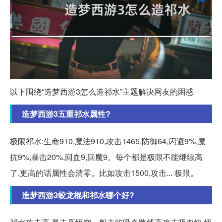
以下围绕“造梦西游3怎么造祁水”主题解决网友的困惑
造梦西游3五重祁水属性?
极限祁水:生命910,魔法910,攻击1465,防御64,闪避9%,魔
抗9%,暴击20%,回血9,回魔9。每个都是极限不能继续高
了,更高的话属性会清零。比如攻击1500,攻击... 极限。
造梦西游3蛟龙棍和祁水哪个好?