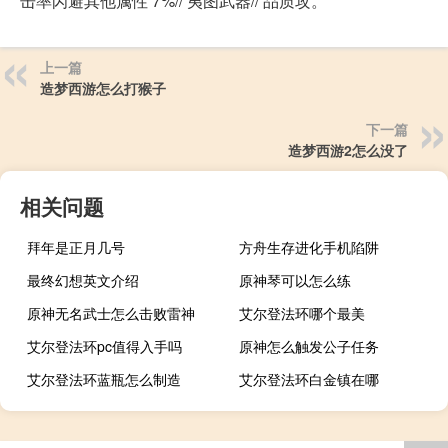
击率闪避其他属性 7%// 夷图武器// 品质攻。
上一篇
造梦西游怎么打猴子
下一篇
造梦西游2怎么没了
相关问题
拜年是正月几号
方舟生存进化手机陷阱
最终幻想英文介绍
原神琴可以怎么练
原神无名武士怎么击败雷神
艾尔登法环哪个最美
艾尔登法环pc值得入手吗
原神怎么触发公子任务
艾尔登法环蓝瓶怎么制造
艾尔登法环白金镇在哪