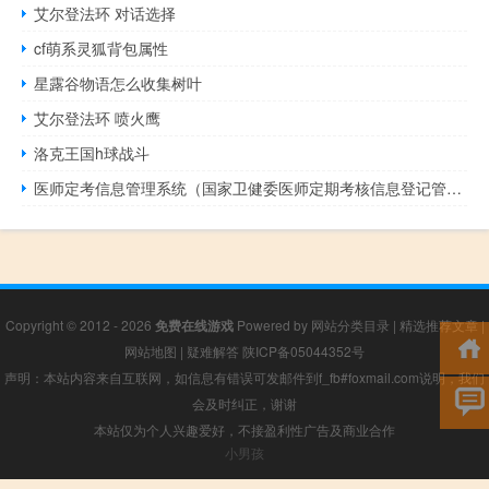
艾尔登法环 对话选择
cf萌系灵狐背包属性
星露谷物语怎么收集树叶
艾尔登法环 喷火鹰
洛克王国h球战斗
医师定考信息管理系统（国家卫健委医师定期考核信息登记管理系统）
Copyright © 2012 - 2026
免费在线游戏
Powered by
网站分类目录
|
精选推荐文章
|
网站地图
|
疑难解答
陕ICP备05044352号
声明：本站内容来自互联网，如信息有错误可发邮件到f_fb#foxmail.com说明，我们
会及时纠正，谢谢
本站仅为个人兴趣爱好，不接盈利性广告及商业合作
小男孩