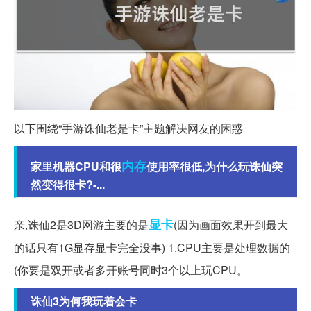
以下围绕“手游诛仙老是卡”主题解决网友的困惑
内存
家里机器CPU和很
使用率很低,为什么玩诛仙突
然变得很卡?-...
显卡
亲,诛仙2是3D网游主要的是
(因为画面效果开到最大
的话只有1G显存显卡完全没事) 1.CPU主要是处理数据的
(你要是双开或者多开账号同时3个以上玩CPU。
诛仙3为何我玩着会卡