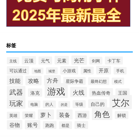
标签
光芒
元素
云顶
元气
卡丁车
剑网
主线
开原
可以通过
小游戏
属性
手机
城堡
地图
方舟
技能
攻略
星际争霸
最终幻想
模式
游戏
武器
火线
热血传奇
洛克
王国
艾尔
玩家
自己的
等级
电脑
的人
的是
角色
萝卜
装备
西游
解锁
荣耀
英雄
谷物
账号
跑跑
骑士
都是