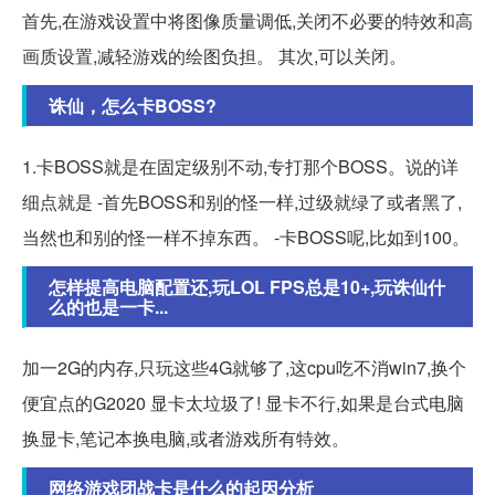
首先,在游戏设置中将图像质量调低,关闭不必要的特效和高
画质设置,减轻游戏的绘图负担。 其次,可以关闭。
诛仙，怎么卡BOSS?
1.卡BOSS就是在固定级别不动,专打那个BOSS。说的详
细点就是 -首先BOSS和别的怪一样,过级就绿了或者黑了,
当然也和别的怪一样不掉东西。 -卡BOSS呢,比如到100。
怎样提高电脑配置还,玩LOL FPS总是10+,玩诛仙什
么的也是一卡...
加一2G的内存,只玩这些4G就够了,这cpu吃不消win7,换个
便宜点的G2020 显卡太垃圾了! 显卡不行,如果是台式电脑
换显卡,笔记本换电脑,或者游戏所有特效。
网络游戏团战卡是什么的起因分析