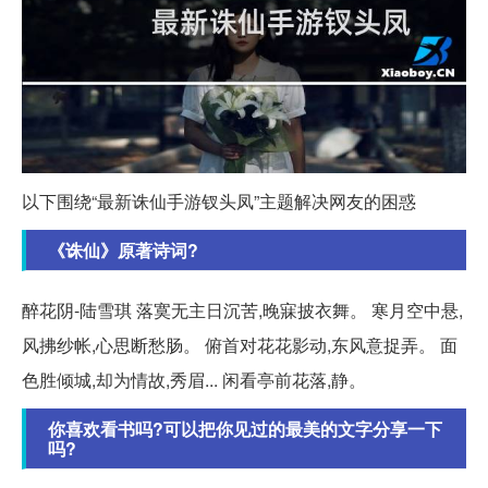
以下围绕“最新诛仙手游钗头凤”主题解决网友的困惑
《诛仙》原著诗词?
醉花阴-陆雪琪 落寞无主日沉苦,晚寐披衣舞。 寒月空中悬,
风拂纱帐,心思断愁肠。 俯首对花花影动,东风意捉弄。 面
色胜倾城,却为情故,秀眉... 闲看亭前花落,静。
你喜欢看书吗?可以把你见过的最美的文字分享一下
吗?