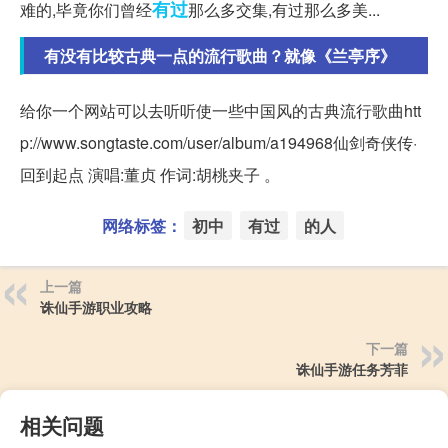
有过
难的,毕竟你们曾经
那么多交集,有过那么多美...
有没有比较古典一点的流行歌曲？就像《兰亭序》
给你一个网站可以去听听使一些中国风的古典流行歌曲htt
p://www.songtaste.com/user/album/a194968仙剑奇侠传·
回到起点 演唱:董贞 作词:胡桃夹子 。
网络标签：
初中
有过
的人
上一篇
诛仙手游职业攻略
下一篇
诛仙手游任务芳菲
相关问题