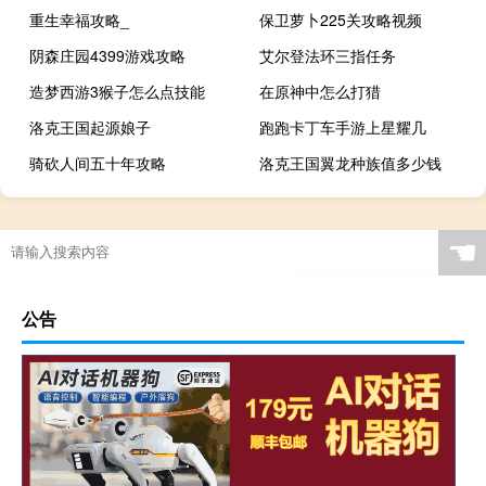
重生幸福攻略_
保卫萝卜225关攻略视频
阴森庄园4399游戏攻略
艾尔登法环三指任务
造梦西游3猴子怎么点技能
在原神中怎么打猎
洛克王国起源娘子
跑跑卡丁车手游上星耀几
骑砍人间五十年攻略
洛克王国翼龙种族值多少钱
☚
公告