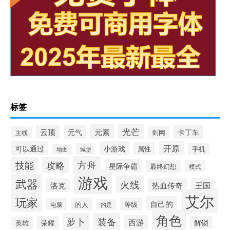
标签
光芒
元素
云顶
元气
卡丁车
剑网
主线
开原
可以通过
小游戏
属性
手机
城堡
地图
方舟
技能
攻略
星际争霸
最终幻想
模式
游戏
武器
火线
热血传奇
洛克
王国
艾尔
玩家
自己的
等级
电脑
的人
的是
角色
萝卜
装备
西游
解锁
荣耀
英雄