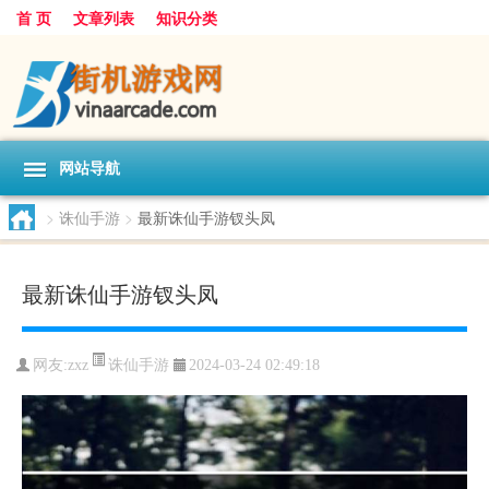
首 页
文章列表
知识分类
网站导航
>
诛仙手游
>
最新诛仙手游钗头凤
最新诛仙手游钗头凤
诛仙手游
网友:
zxz
2024-03-24 02:49:18