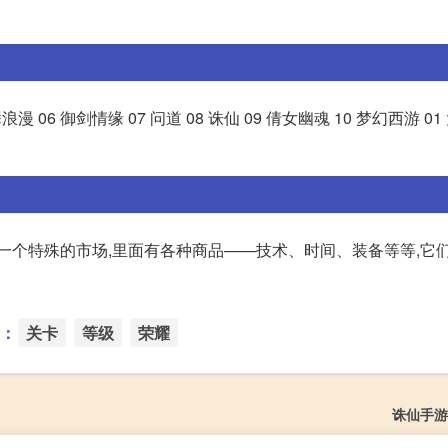
浪漫 06 御剑情缘 07 问道 08 诛仙 09 倩女幽魂 10 梦幻西游 01
一个特殊的市场,里面有各种商品——技术、时间、装备等等,它
：
关卡
等级
荣耀
诛仙手游