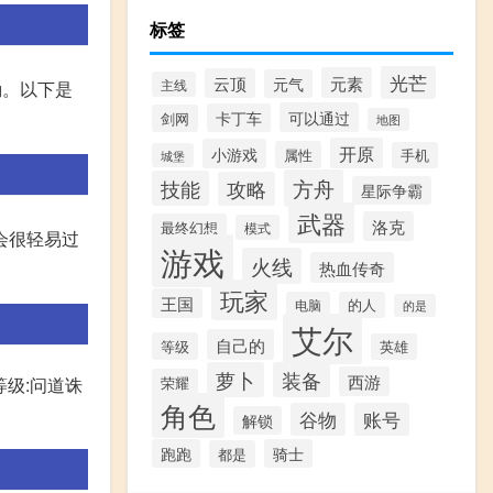
标签
光芒
元素
云顶
元气
主线
励。以下是
可以通过
卡丁车
剑网
地图
开原
小游戏
属性
手机
城堡
方舟
技能
攻略
星际争霸
武器
洛克
最终幻想
模式
会很轻易过
游戏
火线
热血传奇
玩家
王国
电脑
的人
的是
艾尔
自己的
等级
英雄
萝卜
装备
西游
荣耀
等级:问道诛
角色
谷物
账号
解锁
跑跑
骑士
都是