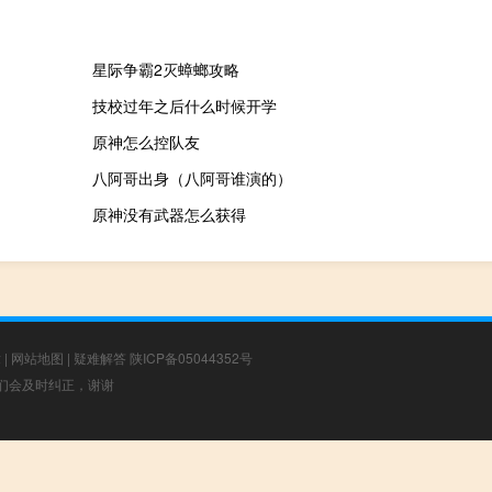
星际争霸2灭蟑螂攻略
技校过年之后什么时候开学
原神怎么控队友
八阿哥出身（八阿哥谁演的）
原神没有武器怎么获得
章
|
网站地图
|
疑难解答
陕ICP备05044352号
，我们会及时纠正，谢谢