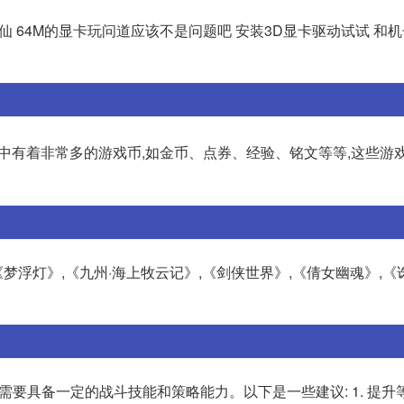
诛仙 64M的显卡玩问道应该不是问题吧 安装3D显卡驱动试试 和
戏中有着非常多的游戏币,如金币、点券、经验、铭文等等,这些游
梦浮灯》,《九州·海上牧云记》,《剑侠世界》,《倩女幽魂》,《
需要具备一定的战斗技能和策略能力。以下是一些建议: 1. 提升