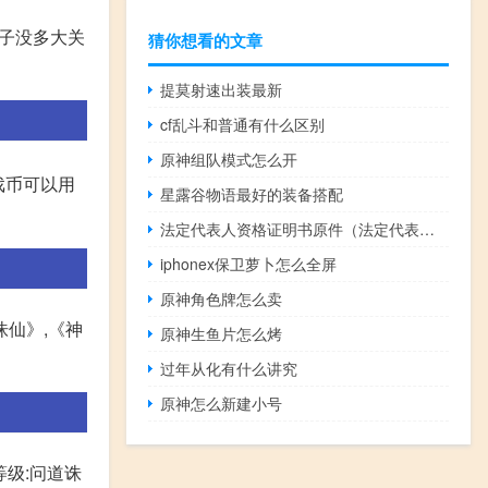
机子没多大关
猜你想看的文章
提莫射速出装最新
cf乱斗和普通有什么区别
原神组队模式怎么开
戏币可以用
星露谷物语最好的装备搭配
法定代表人资格证明书原件（法定代表人资格证明书）
iphonex保卫萝卜怎么全屏
原神角色牌怎么卖
诛仙》,《神
原神生鱼片怎么烤
过年从化有什么讲究
原神怎么新建小号
等级:问道诛