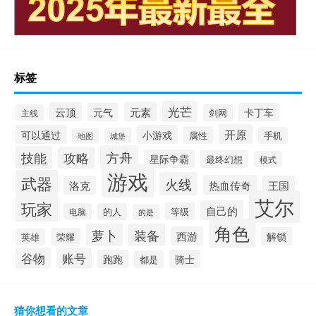
标签
光芒
元素
云顶
元气
卡丁车
剑网
主线
开原
可以通过
小游戏
属性
手机
城堡
地图
方舟
技能
攻略
星际争霸
最终幻想
模式
游戏
武器
火线
热血传奇
洛克
王国
艾尔
玩家
自己的
等级
电脑
的人
的是
角色
萝卜
装备
西游
解锁
荣耀
英雄
谷物
账号
跑跑
骑士
都是
猜你想看的文章