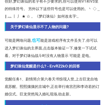
你好,梦幻诛仙的名字有不少要求的,你可以使用V1和V3里
的特殊符号。 另外以下这些符号也是可以使用的。丶 ◇ _
‖ 灬 丨 丿 ★ ☆ 。《梦幻诛仙》如何改名字:。
关于梦幻诛仙显示不了人物的问题?
也可
可能是网络问题,
能是游戏程序有文件丢失了,你可以
进入梦幻诛仙的主界面,点击版本验证一下,修复一下试试
看。对于梦幻诛仙战斗时没有人物显示 可能是 是电。
梦幻诛仙觉醒是什么? - ErvRZ2kO 的回答
觉醒任务1、剧情简介第六卷天书惊现人世,上古巨龙自地
底苏醒。熙熙攘攘的京城中,正在举行南宫烈和李诗若的订
婚仪式。巨龙突然闯入婚礼现场,劫走新。