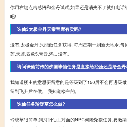
你用右键点击感悟和金丹试试,如果还是消失不了就打电话给
吧!
诛仙3太极金丹天帝宝库有卖吗?
没有,太极金丹,只能做任务获得, 每周星期一刷新天地令,每
莲,天墟,四象5,青云,鸿... 没有。
请问诛仙前传的佛国诛仙任务是直接给经验还是给金丹
我知道楼主的意思要留意的是等级到了150后不会再进级
留到飞升后在做。 我知道楼主的。
诛仙任务玲珑草怎么做?
玲珑草很简单,到河阳仙工对面的NPC何隆尧接任务,要缴纳