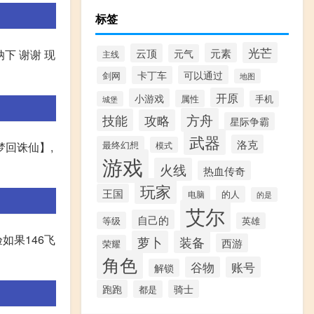
标签
光芒
元素
云顶
元气
下 谢谢 现
主线
可以通过
卡丁车
剑网
地图
开原
小游戏
属性
手机
城堡
方舟
技能
攻略
星际争霸
武器
洛克
最终幻想
模式
梦回诛仙】,
游戏
火线
热血传奇
玩家
王国
电脑
的人
的是
艾尔
自己的
等级
英雄
如果146飞
萝卜
装备
西游
荣耀
角色
谷物
账号
解锁
跑跑
骑士
都是