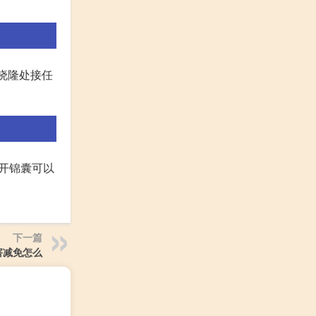
何晓隆处接任
打开锦囊可以
下一篇
害减免怎么