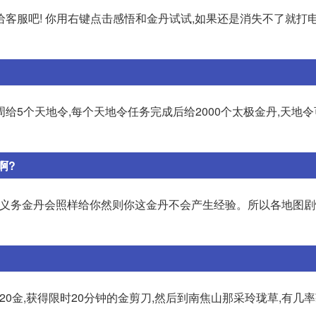
客服吧! 你用右键点击感悟和金丹试试,如果还是消失不了就打
周给5个天地令,每个天地令任务完成后给2000个太极金丹,天地
啊?
做义务金丹会照样给你然则你这金丹不会产生经验。所以各地图
20金,获得限时20分钟的金剪刀,然后到南焦山那采玲珑草,有几