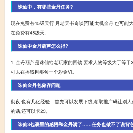
诛仙中，有哪些金丹任务?
现在免费有45级天行 月老天书奇谈[可能太机金丹 也可能大机
在免费有45级天。
诛仙中金丹葫芦怎么得?
1. 金丹葫芦是诛仙给老玩家的回馈 要求人物等级大于等于3
可以在摇钱树那领一个彩金VI。
诛仙金丹包储存问题
彻夜,也有几亿经验... 首先可以发展下线,领取推广码让
的话,还可以卡23。
诛仙3包裹里的感悟和金丹满了……任务也做不了说背