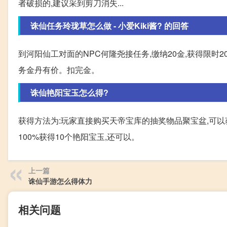
者破损的,建议采到剪刀消失...
诛仙任务玲珑草怎么做 - 小爱Kiki酱? 的回答
到河阳仙工对面的NPC何隆尧接任务,缴纳20金,获得限时20分
务金丹有价。扣完金。
诛仙艳阳宝玉怎么得?
获得方法为:玩家直接购买天帝宝库的抽奖物品聚宝盆,可以
100%获得10个艳阳宝玉,还可以。
上一篇
诛仙手游怎么得体力
相关问题