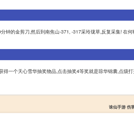
钟的金剪刀,然后到南焦山-371, -317采玲珑草,反复采集! 在
获得一个天心雪华抽奖物品,点击抽奖4等奖就是琼华锦囊,点级
诛仙手游 伤