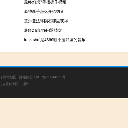
最终幻想7手指操作视频
原神新手怎么开始钓鱼
艾尔登法环陨石哪里获得
最终幻想7re闪退掉盘
funk shui是4399哪个游戏里的音乐
章
|
网站地图
|
疑难解答
陕ICP备05044352号
，我们会及时纠正，谢谢