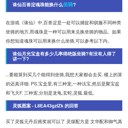
坐骑
诛仙百兽淀魂珠能换什么
?
在游戏《诛仙》中,百兽淀是一处可以捕捉和驯服不同种类
坐骑的地方,而魂珠是一种可以用来兑换坐骑的物品。如果
你想知道魂珠可以用来换什么坐骑,可以参考以下内。
诛仙月光宝盒有多少几率得绝版坐骑?有没有人得了
讲一下?
...要能算到买几个能得到坐骑,我想大家都会去买. 楼上的算
的还真详细. PS.宝盒里,有三种宠,一种法宝,然后是聚宝盆
和飞天F. 三种宠,分别是龙龟,玄蛇,灵狐.最低。
灵狐图案 - L8EA43gzlZk 的回答
买了灵狐元丹后摇奖就可以了 灵煤配方是 文华配和御气真