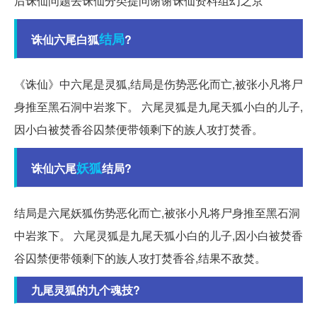
后诛仙问题去诛仙分类提问谢谢诛仙资料组幻之京
结局
诛仙六尾白狐
?
《诛仙》中六尾是灵狐,结局是伤势恶化而亡,被张小凡将尸
身推至黑石洞中岩浆下。 六尾灵狐是九尾天狐小白的儿子,
因小白被焚香谷囚禁便带领剩下的族人攻打焚香。
妖狐
诛仙六尾
结局?
结局是六尾妖狐伤势恶化而亡,被张小凡将尸身推至黑石洞
中岩浆下。 六尾灵狐是九尾天狐小白的儿子,因小白被焚香
谷囚禁便带领剩下的族人攻打焚香谷,结果不敌焚。
九尾灵狐的九个魂技?