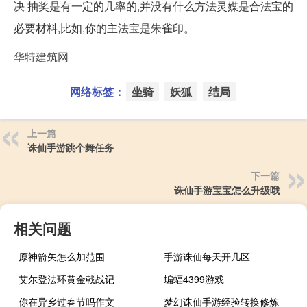
决 抽奖是有一定的几率的,并没有什么方法灵媒是合法宝的
必要材料,比如,你的主法宝是朱雀印。
华特建筑网
网络标签：
坐骑
妖狐
结局
上一篇
诛仙手游跳个舞任务
下一篇
诛仙手游宝宝怎么升级哦
相关问题
原神箭矢怎么加范围
手游诛仙每天开几区
艾尔登法环黄金戟战记
蝙蝠4399游戏
你在异乡过春节吗作文
梦幻诛仙手游经验转换修炼