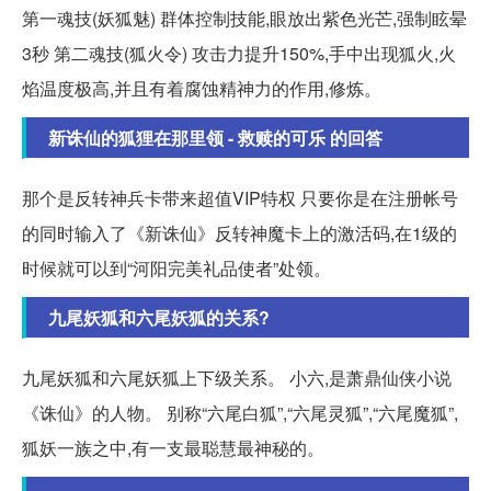
第一魂技(妖狐魅) 群体控制技能,眼放出紫色光芒,强制眩晕
3秒 第二魂技(狐火令) 攻击力提升150%,手中出现狐火,火
焰温度极高,并且有着腐蚀精神力的作用,修炼。
新诛仙的狐狸在那里领 - 救赎的可乐 的回答
那个是反转神兵卡带来超值VIP特权 只要你是在注册帐号
的同时输入了《新诛仙》反转神魔卡上的激活码,在1级的
时候就可以到“河阳完美礼品使者”处领。
九尾妖狐和六尾妖狐的关系?
九尾妖狐和六尾妖狐上下级关系。 小六,是萧鼎仙侠小说
《诛仙》的人物。 别称“六尾白狐”,“六尾灵狐”,“六尾魔狐”,
狐妖一族之中,有一支最聪慧最神秘的。