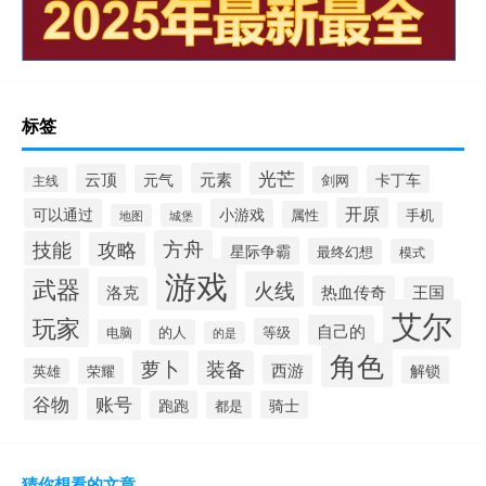
标签
光芒
元素
云顶
元气
卡丁车
剑网
主线
开原
可以通过
小游戏
属性
手机
城堡
地图
方舟
技能
攻略
星际争霸
最终幻想
模式
游戏
武器
火线
热血传奇
洛克
王国
艾尔
玩家
自己的
等级
电脑
的人
的是
角色
萝卜
装备
西游
解锁
荣耀
英雄
谷物
账号
跑跑
骑士
都是
猜你想看的文章