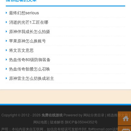
最终幻想serious
消逝的光芒1工匠在哪
原神伴我成长怎么拍摄
苹果原神怎么换账号
将文言文意思
热血传奇80级防御装备
热血传奇骷髅怎么召唤
原神雷主怎么切换成岩主
Copyright © 2012 - 2026
免费在线游戏
Powered by
网站分类目录
|
精选推荐文章
|
网站地图
|
疑难解答
陕ICP备05044352号
声明：本站内容来自互联网，如信息有错误可发邮件到f_fb#foxmail.com说明，我们