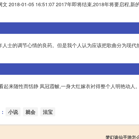
18-01-05 16:51:07 2017年即将结束,2018年将要启程,
年人士的调节心情的良药。但是我个人认为应该把歌曲分为现代
看起来随性而恬静 凤冠霞帔,一身大红嫁衣衬得整个人明艳动人。
：
小说
就会
法宝
梦幻诛仙手游怎