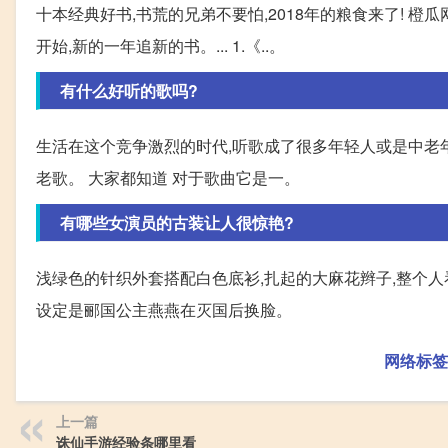
十本经典好书,书荒的兄弟不要怕,2018年的粮食来了! 橙瓜网文 20
开始,新的一年追新的书。... 1.《..。
有什么好听的歌吗?
生活在这个竞争激烈的时代,听歌成了很多年轻人或是中老
老歌。 大家都知道 对于歌曲它是一。
有哪些女演员的古装让人很惊艳?
浅绿色的针织外套搭配白色底衫,扎起的大麻花辫子,整个人
设定是郦国公主燕燕在灭国后换脸。
网络标签
上一篇
诛仙手游经验条哪里看