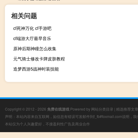
相关问题
cf死神万化 cf手游吧
cf端游大厅最早音乐
原神后期神瞳怎么收集
元气骑士修改卡牌皮肤教程
造梦西游5战神时装技能
Copyright © 2012 - 2026
免费在线游戏
Powered by
网站分类目录
|
精选推荐文
声明：本站内容来自互联网，如信息有错误可发邮件到f_fb#foxmail.com说明
本站仅为个人兴趣爱好，不接盈利性广告及商业合作