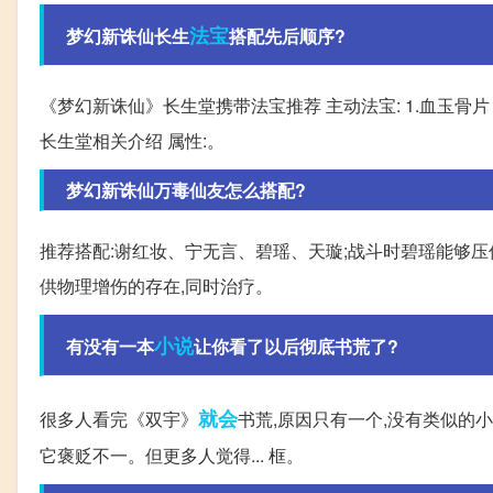
法宝
梦幻新诛仙长生
搭配先后顺序?
《梦幻新诛仙》长生堂携带法宝推荐 主动法宝: 1.血玉骨片 2.乾
长生堂相关介绍 属性:。
梦幻新诛仙万毒仙友怎么搭配?
推荐搭配:谢红妆、宁无言、碧瑶、天璇;战斗时碧瑶能够压
供物理增伤的存在,同时治疗。
小说
有没有一本
让你看了以后彻底书荒了?
就会
很多人看完《双宇》
书荒,原因只有一个,没有类似的
它褒贬不一。但更多人觉得... 框。