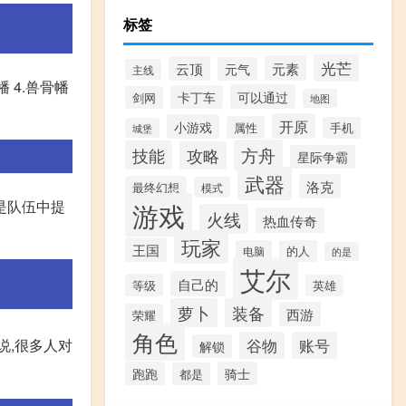
标签
光芒
元素
云顶
元气
主线
幡 4.兽骨幡
可以通过
卡丁车
剑网
地图
开原
小游戏
属性
手机
城堡
方舟
技能
攻略
星际争霸
武器
洛克
最终幻想
模式
游戏
是队伍中提
火线
热血传奇
玩家
王国
电脑
的人
的是
艾尔
自己的
等级
英雄
萝卜
装备
西游
荣耀
角色
谷物
账号
说,很多人对
解锁
跑跑
骑士
都是