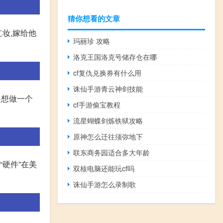
猜你想看的文章
妆,嫁给他
玛丽珍 攻略
洛克王国洛克号储存仓在哪
cf复仇兑换券有什么用
诛仙手游青云神剑技能
是想做一个
cf手游偷宝教程
流星蝴蝶剑炼铁狱攻略
原神怎么迁往须弥地下
联东商务园适合多大年龄
硬件”在美
双核电脑还能玩cf吗
诛仙手游怎么录制歌