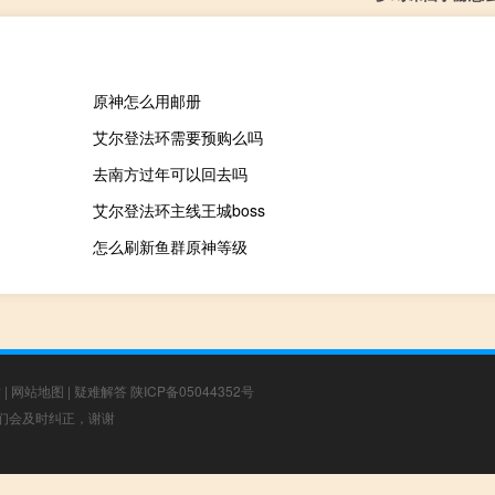
原神怎么用邮册
艾尔登法环需要预购么吗
去南方过年可以回去吗
艾尔登法环主线王城boss
怎么刷新鱼群原神等级
章
|
网站地图
|
疑难解答
陕ICP备05044352号
，我们会及时纠正，谢谢