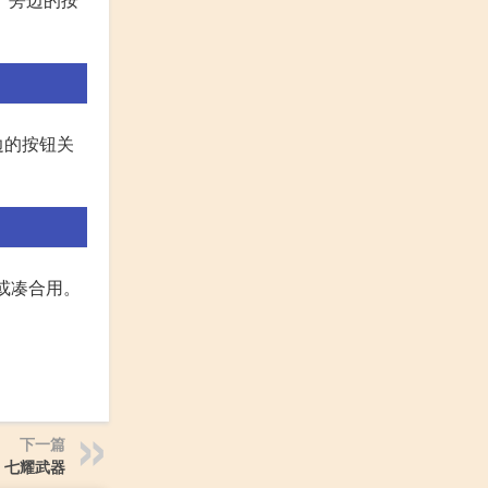
边的按钮关
或凑合用。
下一篇
 七耀武器