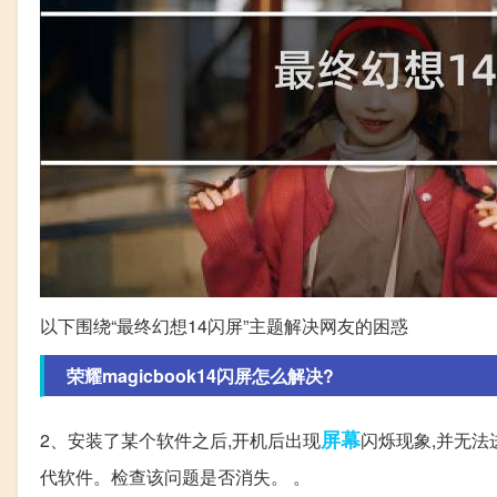
以下围绕“最终幻想14闪屏”主题解决网友的困惑
荣耀magicbook14闪屏怎么解决?
屏幕
2、安装了某个软件之后,开机后出现
闪烁现象,并无法
代软件。检查该问题是否消失。 。