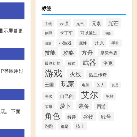
标签
光芒
元素
云顶
元气
主线
消显示屏幕更
可以通过
卡丁车
剑网
地图
开原
小游戏
属性
手机
城堡
方舟
技能
攻略
星际争霸
武器
洛克
最终幻想
模式
游戏
PP等应用过
火线
热血传奇
玩家
王国
电脑
的人
的是
艾尔
自己的
等级
英雄
萝卜
装备
西游
荣耀
呈现。下面
角色
谷物
账号
解锁
跑跑
骑士
都是