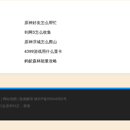
原神好友怎么帮忙
剑网3怎么收集
原神浮城怎么爬山
4399游戏用什么显卡
蚂蚁森林能量攻略
章
|
网站地图
|
疑难解答
陕ICP备05044352号
，我们会及时纠正，谢谢