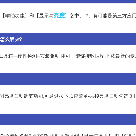
亮度
在【辅助功能】和【显示与
】之中。 2、有可能是第三方应
该怎么解决?
工具箱---硬件检测--安装驱动,即可一键链接数据库,下载最新的
.关闭亮度自动调节功能,可通过拉下顶帘菜单-去掉亮度自动勾选 3
后你会看到各种功能选项,手动下滑找到【显示与亮度】,把【自动