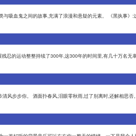
类与吸血鬼之间的故事,充满了浪漫和悬疑的元素。 《黑执事》:
腥残忍的运动整整持续了300年,这300年的时间里,有几十万名无
步清风步步你。 酒面扑春风,泪眼零秋雨,过了别离时,还解相思否
因为一首好听的背景音乐可以左右你一整天的情绪。一下是我个人