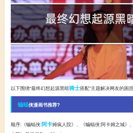
骑士
以下围绕“最终幻想起源黑暗
搭配”主题解决网友的困
蝙蝠
侠漫画书推荐?
阿卡
顺序:《蝙蝠侠:
姆疯人院》、《蝙蝠侠:阿卡姆之城》、