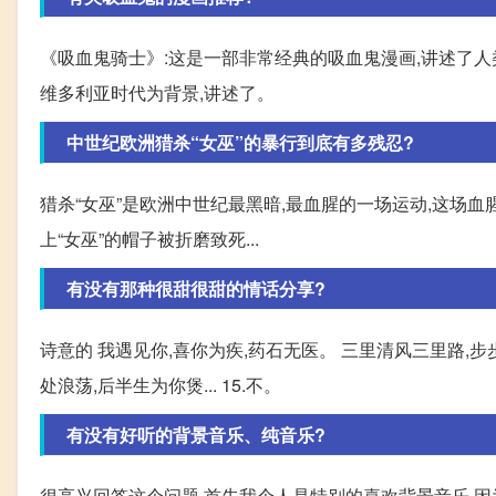
《吸血鬼骑士》:这是一部非常经典的吸血鬼漫画,讲述了人
维多利亚时代为背景,讲述了。
中世纪欧洲猎杀“女巫”的暴行到底有多残忍?
猎杀“女巫”是欧洲中世纪最黑暗,最血腥的一场运动,这场血
上“女巫”的帽子被折磨致死...
有没有那种很甜很甜的情话分享?
诗意的 我遇见你,喜你为疾,药石无医。 三里清风三里路,步
处浪荡,后半生为你煲... 15.不。
有没有好听的背景音乐、纯音乐?
很高兴回答这个问题,首先我个人是特别的喜欢背景音乐,