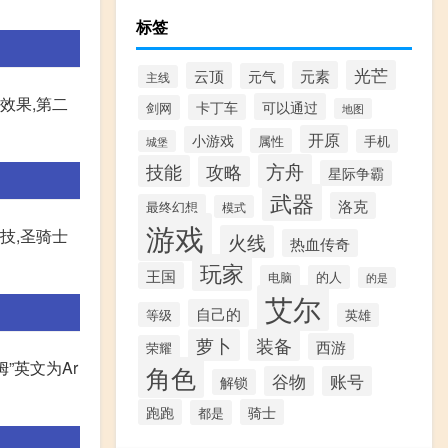
标签
光芒
元素
云顶
元气
主线
击效果,第二
可以通过
卡丁车
剑网
地图
开原
小游戏
属性
手机
城堡
方舟
技能
攻略
星际争霸
武器
洛克
最终幻想
模式
游戏
技,圣骑士
火线
热血传奇
玩家
王国
电脑
的人
的是
艾尔
自己的
等级
英雄
萝卜
装备
西游
荣耀
”英文为Ar
角色
谷物
账号
解锁
跑跑
骑士
都是