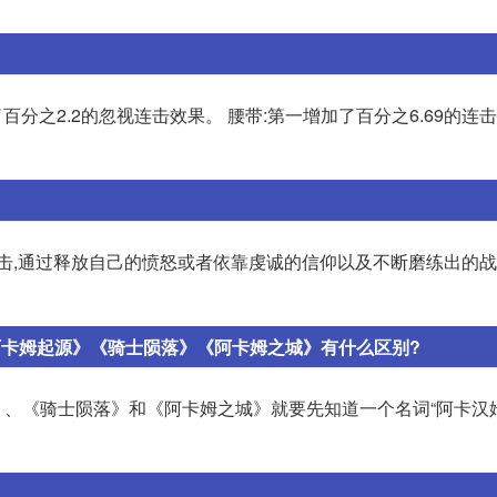
了百分之2.2的忽视连击效果。 腰带:第一增加了百分之6.69的连
击,通过释放自己的愤怒或者依靠虔诚的信仰以及不断磨练出的战
阿卡姆起源》《骑士陨落》《阿卡姆之城》有什么区别?
、《骑士陨落》和《阿卡姆之城》就要先知道一个名词“阿卡汉姆