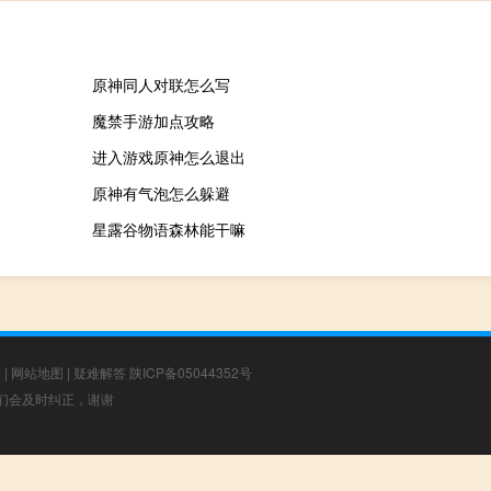
原神同人对联怎么写
魔禁手游加点攻略
进入游戏原神怎么退出
原神有气泡怎么躲避
星露谷物语森林能干嘛
章
|
网站地图
|
疑难解答
陕ICP备05044352号
，我们会及时纠正，谢谢