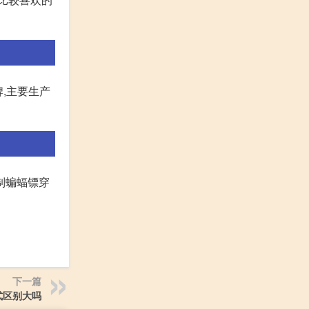
品牌,主要生产
制蝙蝠镖穿
下一篇
式区别大吗