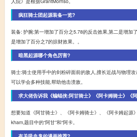
人院》是根据GrantMorriso。
疯狂骑士团起源装备一览?
装备: 护腕:第一增加了百分之5.78的反击效果,第二是增加
是增加了百分之7的掠财效果。。
暗黑起源哪个角色厉害?
骑士:骑士使用手中的剑粉碎面前的敌人,擅长近战与物理攻
可以学会多种技能,帮助他击溃敌。
求大佬告诉我《蝙蝠侠:阿甘骑士》《阿卡姆骑士》《
想要知道《阿甘骑士》、《阿卡姆骑士》、《阿卡姆起源》
kham,题目中的“阿甘”和“阿卡。
有关吸血鬼的漫画推荐?