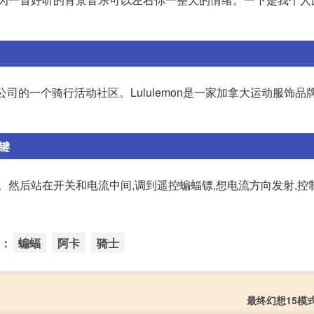
on(红满月)公司的一个骑行活动社区。Lululemon是一家加拿大运动服饰
键
。然后站在开关和电流中间,调到遥控蝙蝠镖,想电流方向发射,控
：
蝙蝠
阿卡
骑士
最终幻想15模