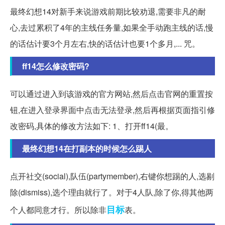
最终幻想14对新手来说游戏前期比较劝退,需要非凡的耐
心,去过累积了4年的主线任务量,如果全手动跑主线的话,慢
的话估计要3个月左右,快的话估计也要1个多月,... 咒。
ff14怎么修改密码?
可以通过进入到该游戏的官方网站,然后点击官网的重置按
钮,在进入登录界面中点击无法登录,然后再根据页面指引修
改密码,具体的修改方法如下: 1、打开ff14(最。
最终幻想14在打副本的时候怎么踢人
点开社交(social),队伍(partymember),右键你想踢的人,选剔
除(dismiss),选个理由就行了。对于4人队,除了你,得其他两
目标
个人都同意才行。所以除非
表。