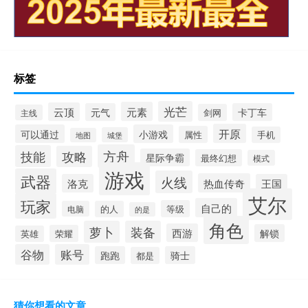
标签
光芒
元素
云顶
元气
卡丁车
剑网
主线
开原
可以通过
小游戏
属性
手机
城堡
地图
方舟
技能
攻略
星际争霸
最终幻想
模式
游戏
武器
火线
热血传奇
洛克
王国
艾尔
玩家
自己的
等级
电脑
的人
的是
角色
萝卜
装备
西游
解锁
荣耀
英雄
谷物
账号
跑跑
骑士
都是
猜你想看的文章