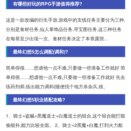
有哪些好玩的RPG手游值得推荐?
这是一款改编的衍生手游,游戏中的支线任务主要分为三种,
分别是食材任务,仙人掌饰品任务,寻宝图任务,这三种任务
在每章至少出现一次。食材任务决定了本章露营...
最终幻想5怎么调配(调和)?
简单得很……想虐他一点不难,只要做一些准备工作就好 简
单得很……想虐他一点不难,只要做一些准备工作就好 先去
练药剂师,练出能力调和(随便找个地方杀杂兵,很。
最终幻想5职业搭配攻略?
1、骑士+盗贼+黑魔道士+白魔道士的组合,这个组合能打能
偷能补,能力比较全面。 2、骑士+2黑魔+白魔,打到火力船