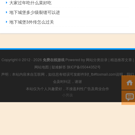
大家过年吃什么菜好吃
地下城堡多少级裂缝可以进
地下城堡3外传怎么过关
Copyright © 2012 - 2026
免费在线游戏
Powered by
网站分类目录
|
精选推荐文章
|
网站地图
|
疑难解答
陕ICP备05044352号
声明：本站内容来自互联网，如信息有错误可发邮件到f_fb#foxmail.com说明，我们
会及时纠正，谢谢
本站仅为个人兴趣爱好，不接盈利性广告及商业合作
小男孩