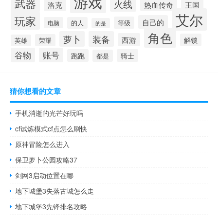
游戏
武器
火线
热血传奇
洛克
王国
艾尔
玩家
自己的
等级
电脑
的人
的是
角色
萝卜
装备
西游
解锁
荣耀
英雄
谷物
账号
跑跑
骑士
都是
猜你想看的文章
手机消逝的光芒好玩吗
cf试炼模式cf点怎么刷快
原神冒险怎么进入
保卫萝卜公园攻略37
剑网3启动位置在哪
地下城堡3失落古城怎么走
地下城堡3先锋排名攻略