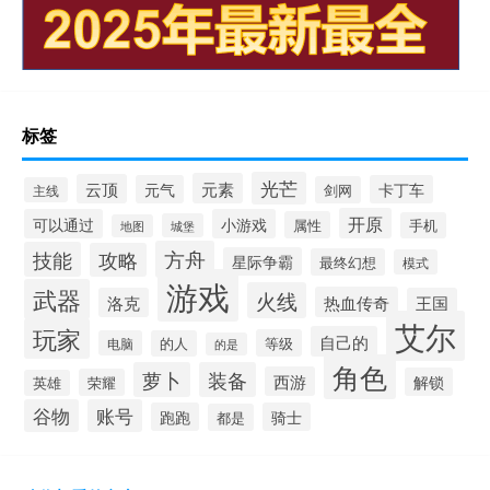
标签
光芒
元素
云顶
元气
卡丁车
剑网
主线
开原
可以通过
小游戏
属性
手机
城堡
地图
方舟
技能
攻略
星际争霸
最终幻想
模式
游戏
武器
火线
热血传奇
洛克
王国
艾尔
玩家
自己的
等级
电脑
的人
的是
角色
萝卜
装备
西游
解锁
荣耀
英雄
谷物
账号
跑跑
骑士
都是