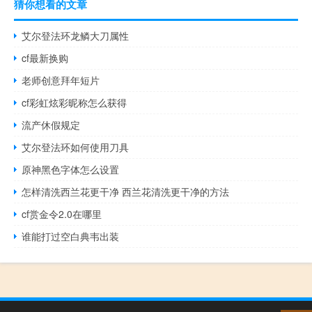
猜你想看的文章
艾尔登法环龙鳞大刀属性
cf最新换购
老师创意拜年短片
cf彩虹炫彩昵称怎么获得
流产休假规定
艾尔登法环如何使用刀具
原神黑色字体怎么设置
怎样清洗西兰花更干净 西兰花清洗更干净的方法
cf赏金令2.0在哪里
谁能打过空白典韦出装