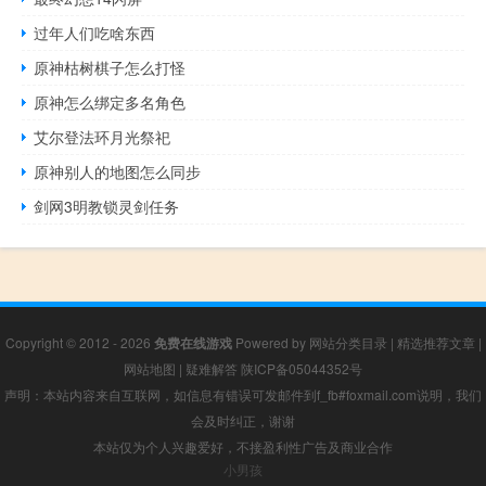
过年人们吃啥东西
原神枯树棋子怎么打怪
原神怎么绑定多名角色
艾尔登法环月光祭祀
原神别人的地图怎么同步
剑网3明教锁灵剑任务
Copyright © 2012 - 2026
免费在线游戏
Powered by
网站分类目录
|
精选推荐文章
|
网站地图
|
疑难解答
陕ICP备05044352号
声明：本站内容来自互联网，如信息有错误可发邮件到f_fb#foxmail.com说明，我们
会及时纠正，谢谢
本站仅为个人兴趣爱好，不接盈利性广告及商业合作
小男孩