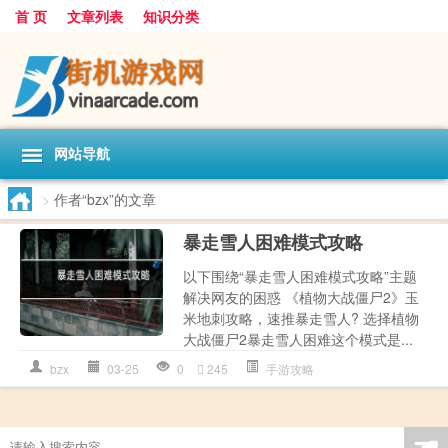
首 页
文章列表
知识分类
网站导航
>
作者“bzx”的文章
暴走雪人困难模式攻略
以下围绕“暴走雪人困难模式攻略”主题
解决网友的困惑 《植物大战僵尸2》玉
米地刺攻略，速推暴走雪人? 选择植物
大战僵尸2暴走雪人困难这个模式是...
bzx
03-25
0
245
手游攻略
☚