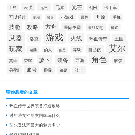
光芒
元素
云顶
元气
卡丁车
剑网
主线
开原
可以通过
小游戏
属性
手机
城堡
地图
方舟
技能
攻略
星际争霸
最终幻想
模式
游戏
武器
火线
热血传奇
洛克
王国
艾尔
玩家
自己的
等级
电脑
的人
的是
角色
萝卜
装备
西游
解锁
荣耀
英雄
谷物
账号
跑跑
骑士
都是
猜你想看的文章
热血传奇世界装备打造攻略
过年带女性朋友回家玩什么
艾尔登法环最大的魅力多少
最终幻想14闪屏