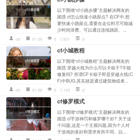
以下围绕“cf小跳步骤”主题解决网友的
困惑 cf怎么快速小跳探点? 在CF中,想
要快速小跳探点,需要在走位时尽可能减
少时间浪费。可以通过连续跳跃、...
cfx
01-26
0
631
cf
cf小城教程
以下围绕“cf小城教程”主题解决网友的
困惑 穿越火线为什么可以卡箱子?不能
修复吗? 所谓CF卡箱子即是穿越火线(C
F)中BUG,其实就是通过建筑物或者...
cfx
01-26
0
130
cf
cf修罗模式
以下围绕“cf修罗模式”主题解决网友的
困惑 cf手游神罚和修罗哪个好? 关于这
个问题,这是一个主观问题,因为个人对
于游戏的喜好和需求有所不同。以...