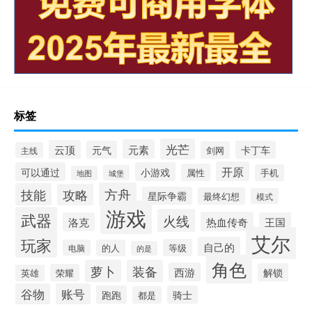
标签
光芒
元素
云顶
元气
卡丁车
剑网
主线
开原
可以通过
小游戏
属性
手机
城堡
地图
方舟
技能
攻略
星际争霸
最终幻想
模式
游戏
武器
火线
热血传奇
洛克
王国
艾尔
玩家
自己的
等级
电脑
的人
的是
角色
萝卜
装备
西游
解锁
荣耀
英雄
谷物
账号
跑跑
骑士
都是