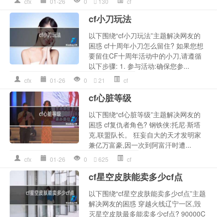
cfx
01-26
0
130
cf
cf小刀玩法
以下围绕“cf小刀玩法”主题解决网友的
困惑 cf十周年小刀怎么留住? 如果您想
要留住CF十周年活动中的小刀,请遵循
以下步骤: 1. 参与活动:确保您参...
cfx
01-26
0
21
cf
cf心脏等级
以下围绕“cf心脏等级”主题解决网友的
困惑 cf复仇者角色? 钢铁侠:托尼·斯塔
克,联盟队长。 狂妄自大的天才发明家
兼亿万富豪,因一次到阿富汗时遭...
cfx
01-26
0
625
cf
cf星空皮肤能卖多少cf点
以下围绕“cf星空皮肤能卖多少cf点”主题
解决网友的困惑 穿越火线辽宁一区,毁
灭星空皮肤最多能卖多少cf点? 90000C