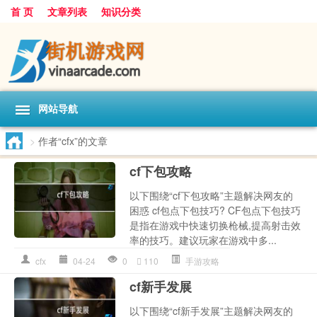
首 页
文章列表
知识分类
网站导航
>
作者“cfx”的文章
cf下包攻略
以下围绕“cf下包攻略”主题解决网友的
困惑 cf包点下包技巧? CF包点下包技巧
是指在游戏中快速切换枪械,提高射击效
率的技巧。建议玩家在游戏中多...
cfx
04-24
0
110
手游攻略
cf新手发展
以下围绕“cf新手发展”主题解决网友的