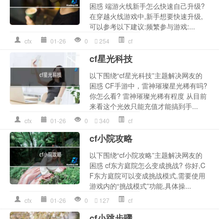
困惑 端游火线新手怎么快速自己升级?
在穿越火线游戏中,新手想要快速升级,
可以参考以下建议:频繁参与游戏:...
cfx
01-26
0
254
cf
cf星光科技
以下围绕“cf星光科技”主题解决网友的
困惑 CF手游中，雷神璀璨星光稀有吗?
你怎么看? 雷神璀璨光稀有程度 从目前
来看这个光效只能充值才能搞到手...
cfx
01-26
0
340
cf
cf小院攻略
以下围绕“cf小院攻略”主题解决网友的
困惑 cf东方庭院怎么变成挑战? 你好,C
F东方庭院可以变成挑战模式,需要使用
游戏内的“挑战模式”功能,具体操...
cfx
01-26
0
127
cf
cf小跳步骤