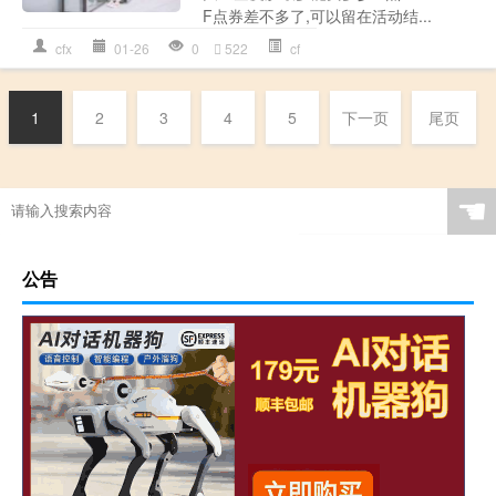
F点券差不多了,可以留在活动结...
cfx
01-26
0
522
cf
1
2
3
4
5
下一页
尾页
☚
公告