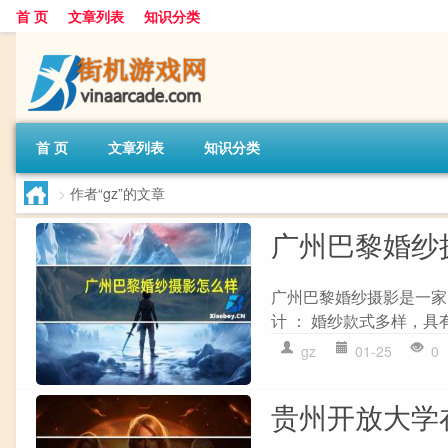
首 页
文章列表
知识分类
首 页
文章列表
知识分类
>
作者“gz”的文章
广州巴黎婚纱
广州巴黎婚纱摄影是一家
计 ： 婚纱款式多样，具
gz
01-25
0
贵州开放大学