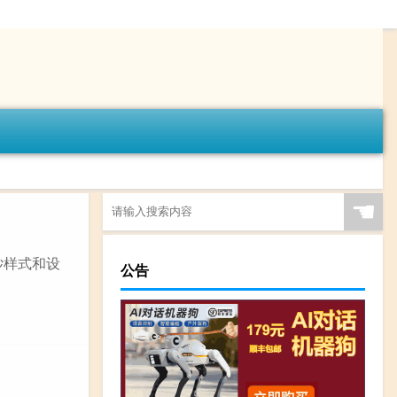
☚
纱样式和设
公告