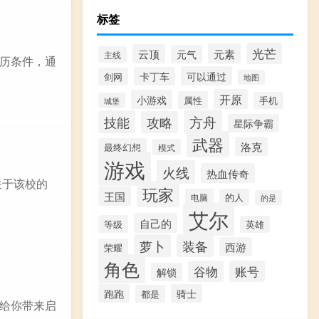
标签
光芒
元素
云顶
元气
主线
历条件，通
可以通过
卡丁车
剑网
地图
开原
小游戏
属性
手机
城堡
方舟
技能
攻略
星际争霸
武器
洛克
最终幻想
模式
游戏
火线
热血传奇
关于该校的
玩家
王国
电脑
的人
的是
艾尔
自己的
等级
英雄
萝卜
装备
西游
荣耀
角色
谷物
账号
解锁
跑跑
骑士
都是
给你带来启