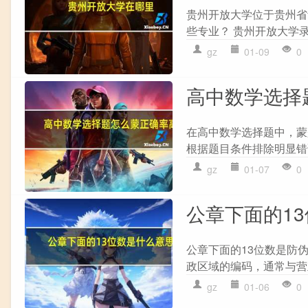
贵州开放大学位于贵州省
些专业？ 贵州开放大学录
gz
01-09
0
高中数学选择
在高中数学选择题中，蒙
根据题目条件排除明显错误
gz
01-07
0
公章下面的1
公章下面的13位数是防
政区域的编码，通常与营业
gz
01-06
0