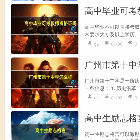
高中毕业可考
高中毕业不可以直接考取
常要求大专及以上学历。
gz
01-06
0
广州市第十中
广州市第十中学是一所历
一些信息： 1. 历史沿革
gz
01-03
0
高中生励志格
高中生励志格言可以激励