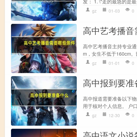
发： 1. \"走的最急的
gz
01-03
0
高中艺考播音
高中艺考播音主持专业通常
m，女生不低于160cm。
gz
01-01
0
高中报到要准
高中报道需要准备以下物品
用于核对个人信息。 户口
gz
12-30
0
高中语文小说