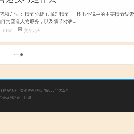
和方法： 情节分析 1. 梳理情节 ： 找出小说中的主要情节线
何为塑造人物服务，以及情节对表...
157
文章列表
下一页
章
|
网站地图
|
疑难解答
陕ICP备05044352号
，我们会及时纠正，谢谢