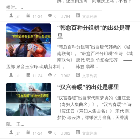
醉，还应倒接蓠，阿谁扶上马，不省下
楼时。...
jzh
11-24
0
794
文章列表
“韩愈百种分鉏耕”的出处是哪
里
“韩愈百种分鉏耕”出自唐代韩愈的《城
南联句》。 “韩愈百种分鉏耕”全诗 《城
南联句》 唐代 韩愈 竹影金琐碎， ——
孟郊 泉音玉淙琤.琉璃剪木叶， ——韩愈 翡翠...
jzh
11-24
0
962
文章列表
“汉宫春暖”的出处是哪里
“汉宫春暖”出自宋代陈梦协的《渡江云
（寿妇人集曲名）》。 “汉宫春暖”全诗
《渡江云（寿妇人集曲名）》 宋代 陈
梦协 瑞云浓，缥缈弦月当庭，天香满
院。 玉...
jzh
11-24
0
382
文章列表