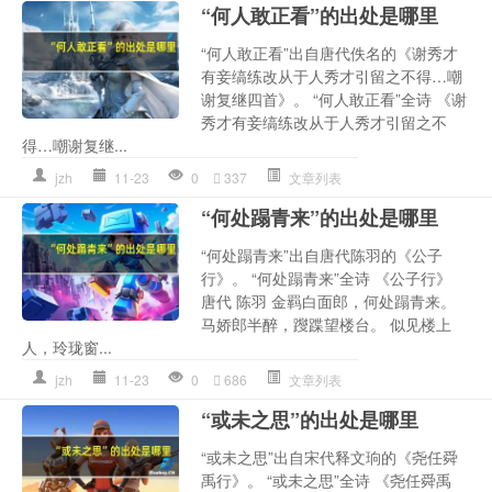
“何人敢正看”的出处是哪里
“何人敢正看”出自唐代佚名的《谢秀才
有妾缟练改从于人秀才引留之不得…嘲
谢复继四首》。 “何人敢正看”全诗 《谢
秀才有妾缟练改从于人秀才引留之不
得…嘲谢复继...
jzh
11-23
0
337
文章列表
“何处蹋青来”的出处是哪里
“何处蹋青来”出自唐代陈羽的《公子
行》。 “何处蹋青来”全诗 《公子行》
唐代 陈羽 金羁白面郎，何处蹋青来。
马娇郎半醉，躞蹀望楼台。 似见楼上
人，玲珑窗...
jzh
11-23
0
686
文章列表
“或未之思”的出处是哪里
“或未之思”出自宋代释文珦的《尧任舜
禹行》。 “或未之思”全诗 《尧任舜禹