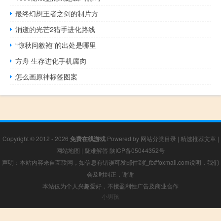
最终幻想王者之剑的制片方
消逝的光芒2猎手进化路线
“惊秋问敝袍”的出处是哪里
方舟 生存进化手机腐肉
怎么画原神标签图案
Copyright © 2012 - 2026
免费在线游戏
Powered by
网站分类目录
|
精选推荐文章
|
网站地图
|
疑难解答
陕ICP备05044352号
声明：本站内容来自互联网，如信息有错误可发邮件到f_fb#foxmail.com说明，我们
会及时纠正，谢谢
本站仅为个人兴趣爱好，不接盈利性广告及商业合作
小男孩