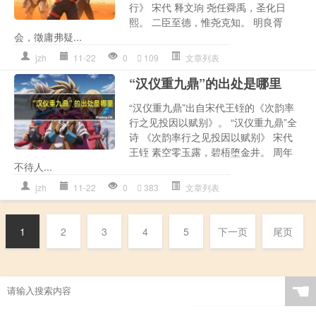
行》 宋代 释文珦 尧任舜禹，圣化日
熙。 二臣至德，惟尧克知。 明良胥
会，徵庸弗疑...
jzh
11-22
0
109
文章列表
“汉仪重九鼎”的出处是哪里
“汉仪重九鼎”出自宋代王铚的《次韵率
行之见投因以赋别》。 “汉仪重九鼎”全
诗 《次韵率行之见投因以赋别》 宋代
王铚 素空零玉露，碧梧堕金井。 周年
不待人...
jzh
11-22
0
383
文章列表
1
2
3
4
5
下一页
尾页
☚