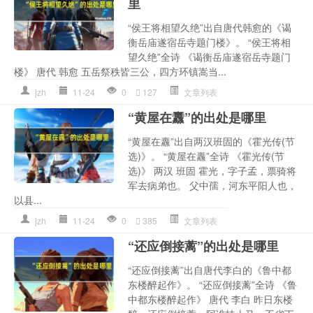
里
“侯王将相望久绝”出自唐代韩愈的《谒
衡岳庙遂宿岳寺题门楼》。 “侯王将相
望久绝”全诗 《谒衡岳庙遂宿岳寺题门
楼》 唐代 韩愈 五岳祭秩皆三公，四方环镇嵩当...
jzh
11-24
0
127
文章列表
“黄屋在纛”的出处是哪里
“黄屋在纛”出自两汉班固的《霍光传(节
选)》。 “黄屋在纛”全诗 《霍光传(节
选)》 两汉 班固 霍光，字子孟，票骑将
军去病弟也。 父中孺，河东平阳人也，
以县...
jzh
11-24
0
385
文章列表
“还应倒接蓠”的出处是哪里
“还应倒接蓠”出自唐代李白的《鲁中都
东楼醉起作》。 “还应倒接蓠”全诗 《鲁
中都东楼醉起作》 唐代 李白 昨日东楼