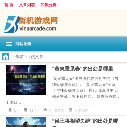
首 页
文章列表
知识分类
网站导航
>
作者“jzh”的文章
“黄泉重见春”的出处是哪里
“黄泉重见春”出自唐代临淄县主的《与
独孤穆冥会诗》。 “黄泉重见春”全诗
《与独孤穆冥会诗》 唐代 临淄县主 江
都昔丧乱，阙下多构兵。 豺虎恣吞噬，
干戈日...
jzh
11-24
0
739
文章列表
“侯王将相望久绝”的出处是哪