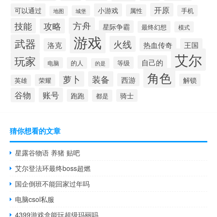
开原
可以通过
小游戏
属性
手机
城堡
地图
方舟
技能
攻略
星际争霸
最终幻想
模式
游戏
武器
火线
热血传奇
洛克
王国
艾尔
玩家
自己的
等级
电脑
的人
的是
角色
萝卜
装备
西游
解锁
荣耀
英雄
谷物
账号
跑跑
骑士
都是
猜你想看的文章
星露谷物语 养猪 贴吧
艾尔登法环最终boss超燃
国企倒班不能回家过年吗
电脑csol私服
4399游戏盒能玩超级玛丽吗