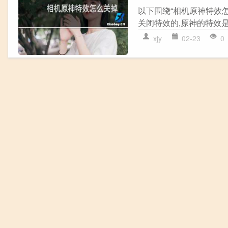
以下围绕“相机原神特效怎
关闭特效的,原神的特效是没
xjy
02-23
0