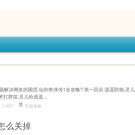
主题解决网友的困惑 仙剑奇侠传1全攻略? 第一回合:逍遥防御,灵
术打胖苗,灵儿给逍遥...
687
手游攻略
怎么关掉