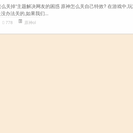
么关掉”主题解决网友的困惑 原神怎么关自己特效? 在游戏中,
办法关的,如果我们...
778
原神ol