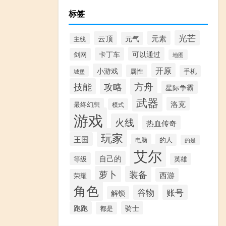
标签
光芒
元素
云顶
元气
主线
可以通过
卡丁车
剑网
地图
开原
小游戏
属性
手机
城堡
方舟
技能
攻略
星际争霸
武器
洛克
最终幻想
模式
游戏
火线
热血传奇
玩家
王国
电脑
的人
的是
艾尔
自己的
等级
英雄
萝卜
装备
西游
荣耀
角色
谷物
账号
解锁
跑跑
骑士
都是