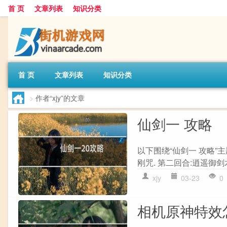
首 页
文章列表
知识分类
首 页
文章列表
知识分类
>
作者“xjy”的文章
仙剑一 攻略
以下围绕“仙剑一 攻略”
刚咒. 第二回合:逍遥御剑
xjy
03-23
0
相机原神特效