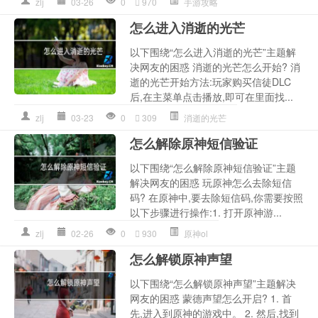
zlj
03-26
0
970
手游攻略
怎么进入消逝的光芒
以下围绕“怎么进入消逝的光芒”主题解
决网友的困惑 消逝的光芒怎么开始? 消
逝的光芒开始方法:玩家购买信徒DLC
后,在主菜单点击播放,即可在里面找...
zlj
03-23
0
309
消逝的光芒
怎么解除原神短信验证
以下围绕“怎么解除原神短信验证”主题
解决网友的困惑 玩原神怎么去除短信
码? 在原神中,要去除短信码,你需要按照
以下步骤进行操作:1. 打开原神游...
zlj
02-26
0
930
原神ol
怎么解锁原神声望
以下围绕“怎么解锁原神声望”主题解决
网友的困惑 蒙德声望怎么开启? 1. 首
先,进入到原神的游戏中。 2. 然后,找到