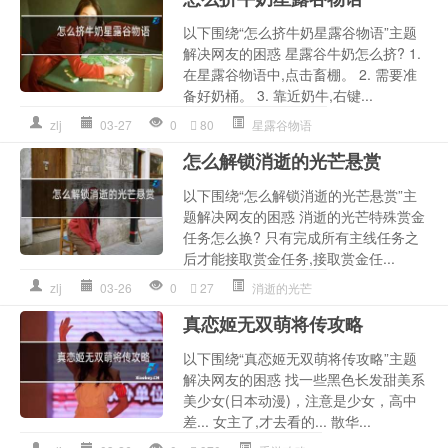
以下围绕“怎么挤牛奶星露谷物语”主题
解决网友的困惑 星露谷牛奶怎么挤? 1.
在星露谷物语中,点击畜棚。 2. 需要准
备好奶桶。 3. 靠近奶牛,右键...
zlj
03-27
0
80
星露谷物语
怎么解锁消逝的光芒悬赏
以下围绕“怎么解锁消逝的光芒悬赏”主
题解决网友的困惑 消逝的光芒特殊赏金
任务怎么换? 只有完成所有主线任务之
后才能接取赏金任务,接取赏金任...
zlj
03-26
0
27
消逝的光芒
真恋姬无双萌将传攻略
以下围绕“真恋姬无双萌将传攻略”主题
解决网友的困惑 找一些黑色长发甜美系
美少女(日本动漫)，注意是少女，高中
差... 女主了,才去看的... 散华...