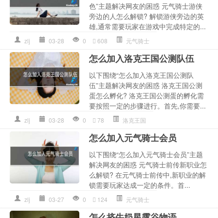
色”主题解决网友的困惑 元气骑士游侠
旁边的人怎么解锁? 解锁游侠旁边的英
雄,通常需要玩家在游戏中完成特定的...
zlj
03-28
0
608
元气骑士
怎么加入洛克王国公测队伍
以下围绕“怎么加入洛克王国公测队
伍”主题解决网友的困惑 洛克王国公测
蛋怎么孵化? 洛克王国公测蛋的孵化需
要按照一定的步骤进行。首先,你需要...
zlj
03-28
0
78
洛克王国
怎么加入元气骑士会员
以下围绕“怎么加入元气骑士会员”主题
解决网友的困惑 元气骑士前传新职业怎
么解锁? 在元气骑士前传中,新职业的解
锁需要玩家达成一定的条件。首...
zlj
03-27
0
124
元气骑士
怎么挤牛奶星露谷物语