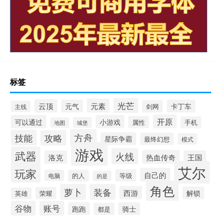
标签
光芒
元素
云顶
元气
卡丁车
剑网
主线
开原
可以通过
小游戏
属性
手机
城堡
地图
方舟
技能
攻略
星际争霸
最终幻想
模式
游戏
武器
火线
热血传奇
洛克
王国
艾尔
玩家
自己的
等级
电脑
的人
的是
角色
萝卜
装备
西游
解锁
荣耀
英雄
谷物
账号
跑跑
骑士
都是