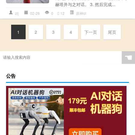
赫塔并与之对话。 3. 然后完成...
zlj
02-26
0
12
原神ol
1
2
3
4
下一页
尾页
☚
公告