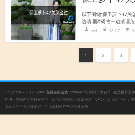
以下围绕“保卫萝卜47关
边清理障碍物一边清理兔子。 
bwl
03-27
0
1
2
3
Copyright © 2012 - 2026
免费在线游戏
Powered by
网站分类目录
|
精选推荐文
声明：本站内容来自互联网，如信息有错误可发邮件到f_fb#foxmail.com说明
本站仅为个人兴趣爱好，不接盈利性广告及商业合作