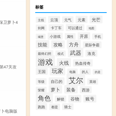
标签
光芒
元素
云顶
元气
主线
保卫萝卜4
可以通过
卡丁车
剑网
地图
开原
小游戏
属性
手机
城堡
方舟
技能
攻略
星际争霸
武器
洛克
最终幻想
模式
游戏
火线
热血传奇
第47关攻
玩家
王国
电脑
的人
的是
艾尔
自己的
等级
英雄
萝卜
装备
西游
荣耀
角色
谷物
账号
解锁
跑跑
骑士
都是
萝卜电脑版