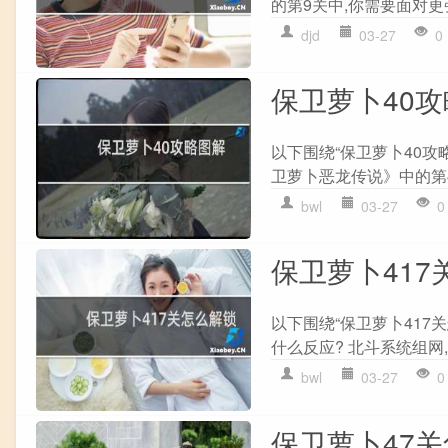
的第9关中,你需要面对更
djd
03-27
0
保卫萝卜40
以下围绕“保卫萝卜40攻
卫萝卜恶龙传说》中的第4
bwl
03-27
0
保卫萝卜417
以下围绕“保卫萝卜41
什么反应? 北斗系统组网,
bwl
03-27
0
保卫萝卜47