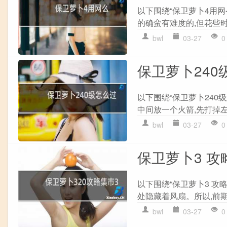
以下围绕“保卫萝卜4用网
的确蛮有难度的,但花些时间
bwl
03-27
0
保卫萝卜240
以下围绕“保卫萝卜240
中间放一个火箭,先打掉左边
bwl
03-27
0
保卫萝卜3 攻
以下围绕“保卫萝卜3 攻
处隐藏着风扇。所以,前期
bwl
03-27
0