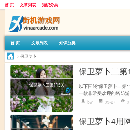
首 页
文章列表
知识分类
首 页
文章列表
知识分类
>
保卫萝卜
保卫萝卜二第1
以下围绕“保卫萝卜二第1
一款非常受欢迎的塔防游戏,
bwl
03-27
0
保卫萝卜4用