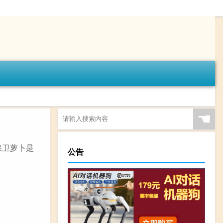
☚
保卫萝卜是
公告