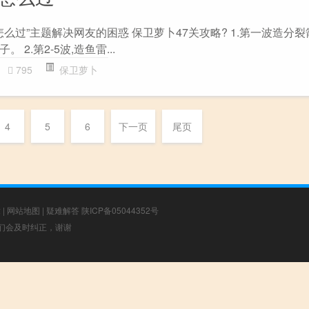
怎么过”主题解决网友的困惑 保卫萝卜47关攻略? 1.第一波造分裂
2.第2-5波,造鱼雷...
795
保卫萝卜
4
5
6
下一页
尾页
章
|
网站地图
|
疑难解答
陕ICP备05044352号
，我们会及时纠正，谢谢