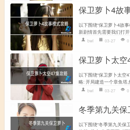
保卫萝卜4故
以下围绕“保卫萝卜4故事
新剧情首先需要我们打开游
bwl
03-27
0
保卫萝卜太空
以下围绕“保卫萝卜太空4
略: 开局建造一个章鱼塔,
bwl
03-27
0
冬季第九关保
以下围绕“冬季第九关保卫