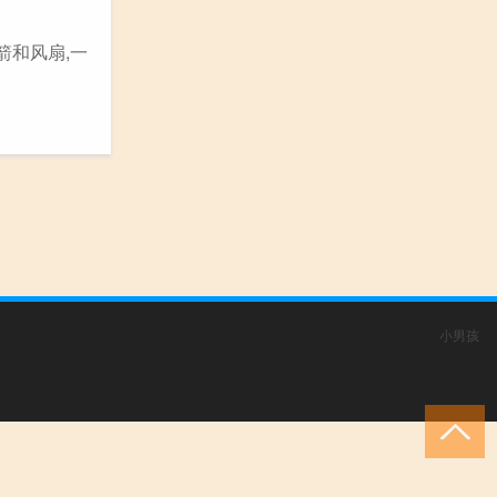
箭和风扇,一
小男孩