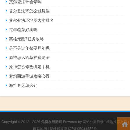
艾尔登法环会晕吗
艾尔登法环怎么过悬崖
艾尔登法环地图大小排名
过年疏菜好卖吗
英雄无敌7任务攻略
是不是过年都要拜年呢
原神怎么给草神建笼子
原神怎么修改绑定手机
梦幻西游手游攻略心得
海竿冬天怎么钓
Copyright © 2012 - 2026
免费在线游戏
Powered by
网站分类目录
|
精选推荐文章
|
网站地图
|
疑难解答
陕ICP备05044352号