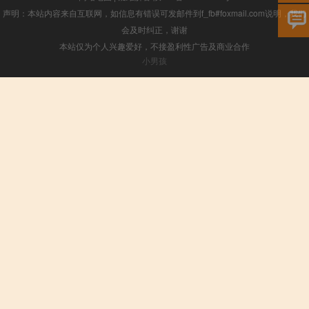
声明：本站内容来自互联网，如信息有错误可发邮件到f_fb#foxmail.com说明，我们
会及时纠正，谢谢
本站仅为个人兴趣爱好，不接盈利性广告及商业合作
小男孩