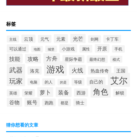
标签
光芒
元素
云顶
元气
卡丁车
剑网
主线
开原
可以通过
小游戏
属性
手机
城堡
地图
方舟
技能
攻略
星际争霸
最终幻想
模式
游戏
武器
火线
热血传奇
洛克
王国
艾尔
玩家
自己的
等级
电脑
的人
的是
角色
萝卜
装备
西游
解锁
荣耀
英雄
谷物
账号
跑跑
骑士
都是
猜你想看的文章