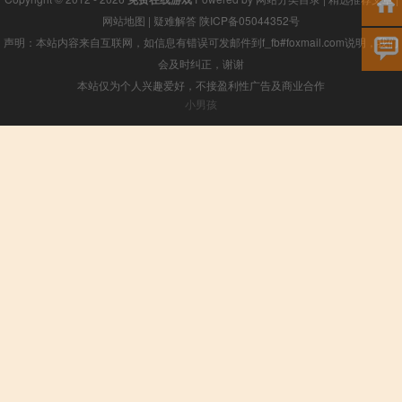
网站地图
|
疑难解答
陕ICP备05044352号
声明：本站内容来自互联网，如信息有错误可发邮件到f_fb#foxmail.com说明，我们
会及时纠正，谢谢
本站仅为个人兴趣爱好，不接盈利性广告及商业合作
小男孩