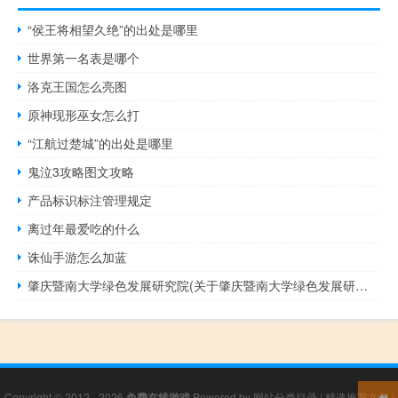
“侯王将相望久绝”的出处是哪里
世界第一名表是哪个
洛克王国怎么亮图
原神现形巫女怎么打
“江航过楚城”的出处是哪里
鬼泣3攻略图文攻略
产品标识标注管理规定
离过年最爱吃的什么
诛仙手游怎么加蓝
肇庆暨南大学绿色发展研究院(关于肇庆暨南大学绿色发展研究院简述)
Copyright © 2012 - 2026
免费在线游戏
Powered by
网站分类目录
|
精选推荐文章
|