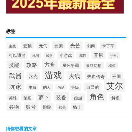
标签
光芒
元素
云顶
元气
卡丁车
剑网
主线
开原
可以通过
小游戏
属性
手机
城堡
地图
方舟
技能
攻略
星际争霸
最终幻想
模式
游戏
武器
火线
热血传奇
洛克
王国
艾尔
玩家
自己的
等级
电脑
的人
的是
角色
萝卜
装备
西游
解锁
荣耀
英雄
谷物
账号
跑跑
骑士
都是
猜你想看的文章