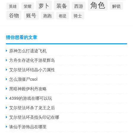
角色
萝卜
装备
西游
解锁
荣耀
英雄
谷物
账号
跑跑
骑士
都是
猜你想看的文章
原神怎么打遗迹飞机
方舟生存进化手游星辉岛
艾尔登法环结晶小刀属性
怎么溜僵尸csol
黑暗神殿伊利丹攻略
4399的游戏在哪可以玩
艾尔登法环杀了龙王之后
艾尔登法环圣指头印记在哪
诛仙手游饰品在哪里