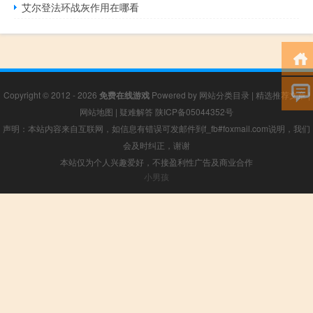
艾尔登法环战灰作用在哪看
Copyright © 2012 - 2026
免费在线游戏
Powered by
网站分类目录
|
精选推荐文章
|
网站地图
|
疑难解答
陕ICP备05044352号
声明：本站内容来自互联网，如信息有错误可发邮件到f_fb#foxmail.com说明，我们
会及时纠正，谢谢
本站仅为个人兴趣爱好，不接盈利性广告及商业合作
小男孩