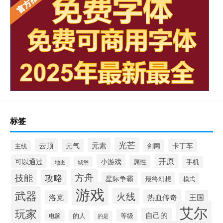
标签
光芒
元素
云顶
元气
卡丁车
剑网
主线
开原
可以通过
小游戏
属性
手机
城堡
地图
方舟
技能
攻略
星际争霸
最终幻想
模式
游戏
武器
火线
热血传奇
洛克
王国
艾尔
玩家
自己的
等级
电脑
的人
的是